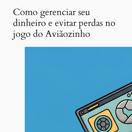
Como gerenciar seu
dinheiro e evitar perdas no
jogo do Aviãozinho