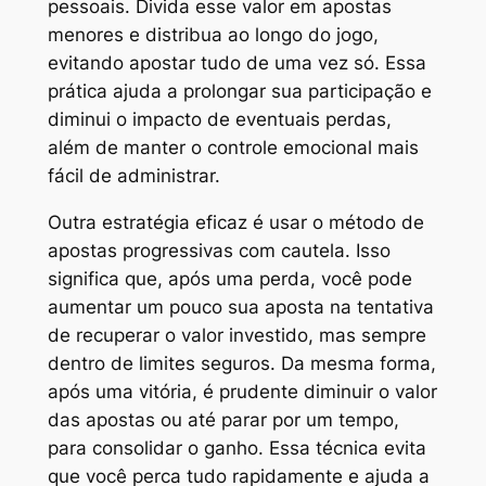
pessoais. Divida esse valor em apostas
menores e distribua ao longo do jogo,
evitando apostar tudo de uma vez só. Essa
prática ajuda a prolongar sua participação e
diminui o impacto de eventuais perdas,
além de manter o controle emocional mais
fácil de administrar.
Outra estratégia eficaz é usar o método de
apostas progressivas com cautela. Isso
significa que, após uma perda, você pode
aumentar um pouco sua aposta na tentativa
de recuperar o valor investido, mas sempre
dentro de limites seguros. Da mesma forma,
após uma vitória, é prudente diminuir o valor
das apostas ou até parar por um tempo,
para consolidar o ganho. Essa técnica evita
que você perca tudo rapidamente e ajuda a