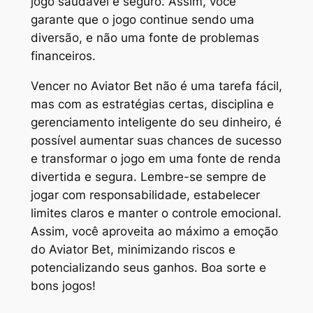
jogo saudável e seguro. Assim, você
garante que o jogo continue sendo uma
diversão, e não uma fonte de problemas
financeiros.
Vencer no Aviator Bet não é uma tarefa fácil,
mas com as estratégias certas, disciplina e
gerenciamento inteligente do seu dinheiro, é
possível aumentar suas chances de sucesso
e transformar o jogo em uma fonte de renda
divertida e segura. Lembre-se sempre de
jogar com responsabilidade, estabelecer
limites claros e manter o controle emocional.
Assim, você aproveita ao máximo a emoção
do Aviator Bet, minimizando riscos e
potencializando seus ganhos. Boa sorte e
bons jogos!