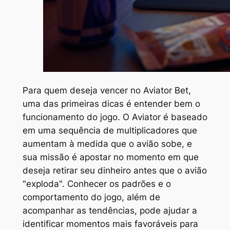
Para quem deseja vencer no Aviator Bet,
uma das primeiras dicas é entender bem o
funcionamento do jogo. O Aviator é baseado
em uma sequência de multiplicadores que
aumentam à medida que o avião sobe, e
sua missão é apostar no momento em que
deseja retirar seu dinheiro antes que o avião
"exploda". Conhecer os padrões e o
comportamento do jogo, além de
acompanhar as tendências, pode ajudar a
identificar momentos mais favoráveis para