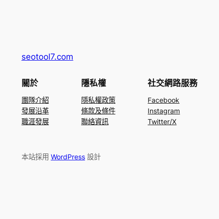
seotool7.com
關於
隱私權
社交網路服務
團隊介紹
隱私權政策
Facebook
發展沿革
條款及條件
Instagram
職涯發展
聯絡資訊
Twitter/X
本站採用
WordPress
設計