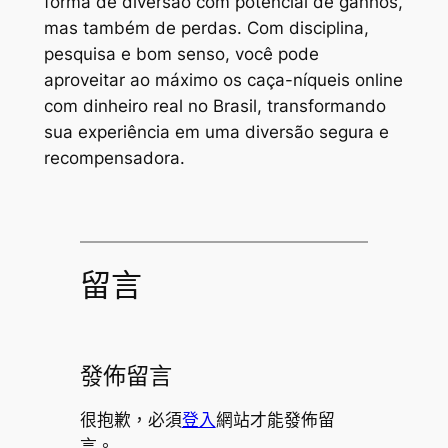
forma de diversão com potencial de ganhos,
mas também de perdas. Com disciplina,
pesquisa e bom senso, você pode
aproveitar ao máximo os caça-níqueis online
com dinheiro real no Brasil, transformando
sua experiência em uma diversão segura e
recompensadora.
留言
發佈留言
很抱歉，必須
登入
網站才能發佈留
言。