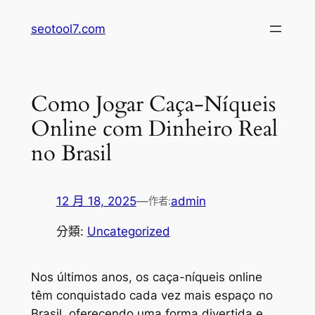
跳
seotool7.com
至
主
要
內
Como Jogar Caça-Níqueis
容
Online com Dinheiro Real
no Brasil
12 月 18, 2025
—
admin
作者:
分類:
Uncategorized
Nos últimos anos, os caça-níqueis online
têm conquistado cada vez mais espaço no
Brasil, oferecendo uma forma divertida e