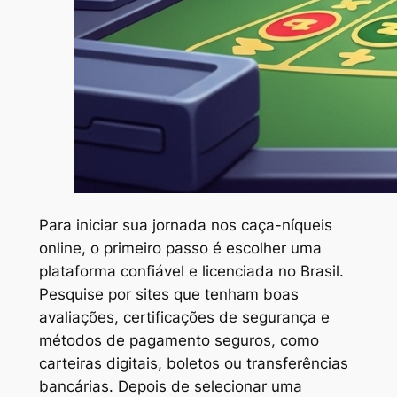
Para iniciar sua jornada nos caça-níqueis
online, o primeiro passo é escolher uma
plataforma confiável e licenciada no Brasil.
Pesquise por sites que tenham boas
avaliações, certificações de segurança e
métodos de pagamento seguros, como
carteiras digitais, boletos ou transferências
bancárias. Depois de selecionar uma