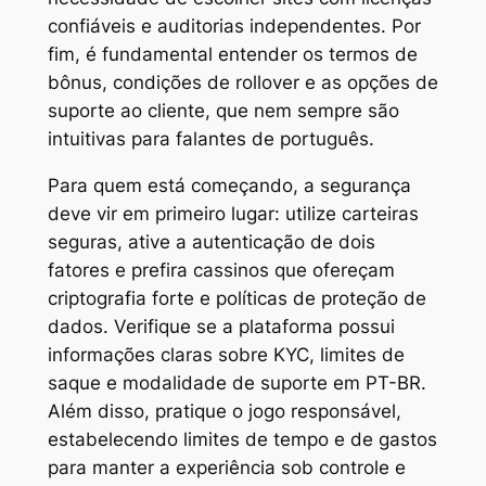
confiáveis e auditorias independentes. Por
fim, é fundamental entender os termos de
bônus, condições de rollover e as opções de
suporte ao cliente, que nem sempre são
intuitivas para falantes de português.
Para quem está começando, a segurança
deve vir em primeiro lugar: utilize carteiras
seguras, ative a autenticação de dois
fatores e prefira cassinos que ofereçam
criptografia forte e políticas de proteção de
dados. Verifique se a plataforma possui
informações claras sobre KYC, limites de
saque e modalidade de suporte em PT-BR.
Além disso, pratique o jogo responsável,
estabelecendo limites de tempo e de gastos
para manter a experiência sob controle e