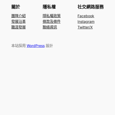
關於
隱私權
社交網路服務
團隊介紹
隱私權政策
Facebook
發展沿革
條款及條件
Instagram
職涯發展
聯絡資訊
Twitter/X
本站採用
WordPress
設計