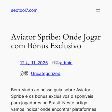
跳
seotool7.com
至
主
要
內
Aviator Spribe: Onde Jogar
容
com Bônus Exclusivo
12 月 11, 2025
—
admin
作者:
分類:
Uncategorized
Bem-vindo ao nosso guia sobre Aviator
Spribe e os bônus exclusivos disponíveis
para jogadores no Brasil. Neste artigo
vamos indicar onde encontrar plataformas