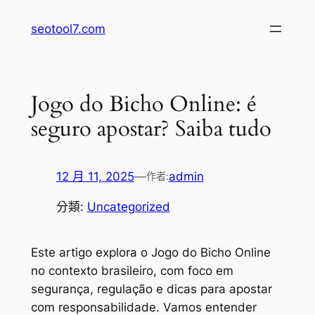
跳
seotool7.com
至
主
要
內
Jogo do Bicho Online: é
容
seguro apostar? Saiba tudo
12 月 11, 2025
—
admin
作者:
分類:
Uncategorized
Este artigo explora o Jogo do Bicho Online
no contexto brasileiro, com foco em
segurança, regulação e dicas para apostar
com responsabilidade. Vamos entender