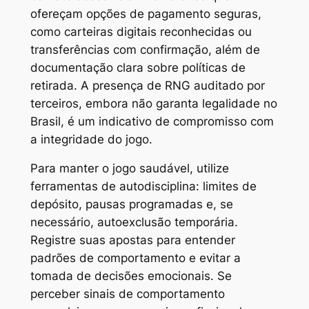
ofereçam opções de pagamento seguras,
como carteiras digitais reconhecidas ou
transferências com confirmação, além de
documentação clara sobre políticas de
retirada. A presença de RNG auditado por
terceiros, embora não garanta legalidade no
Brasil, é um indicativo de compromisso com
a integridade do jogo.
Para manter o jogo saudável, utilize
ferramentas de autodisciplina: limites de
depósito, pausas programadas e, se
necessário, autoexclusão temporária.
Registre suas apostas para entender
padrões de comportamento e evitar a
tomada de decisões emocionais. Se
perceber sinais de comportamento