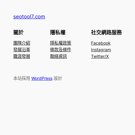
seotool7.com
關於
隱私權
社交網路服務
團隊介紹
隱私權政策
Facebook
發展沿革
條款及條件
Instagram
職涯發展
聯絡資訊
Twitter/X
本站採用
WordPress
設計