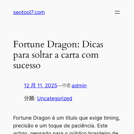
跳
seotool7.com
至
主
要
內
Fortune Dragon: Dicas
容
para soltar a carta com
sucesso
12 月 11, 2025
—
admin
作者:
分類:
Uncategorized
Fortune Dragon é um título que exige timing,
precisão e um toque de paciência. Este
artigo, pensado para o público brasileiro de