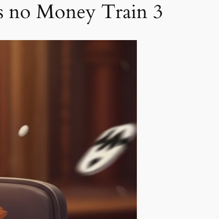
s no Money Train 3