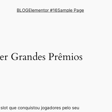
BLOG
Elementor #16
Sample Page
er Grandes Prêmios
 slot que conquistou jogadores pelo seu