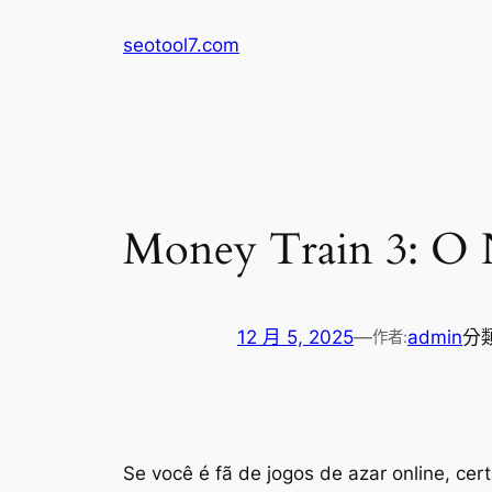
跳
seotool7.com
至
主
要
內
容
Money Train 3: O 
12 月 5, 2025
—
admin
分
作者:
Se você é fã de jogos de azar online, ce