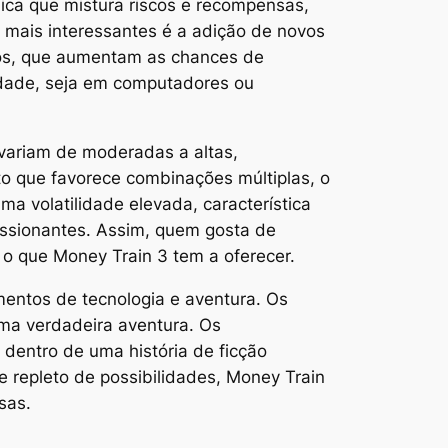
ica que mistura riscos e recompensas,
 mais interessantes é a adição de novos
cos, que aumentam as chances de
ilidade, seja em computadores ou
 variam de moderadas a altas,
o que favorece combinações múltiplas, o
 volatilidade elevada, característica
essionantes. Assim, quem gosta de
o que Money Train 3 tem a oferecer.
mentos de tecnologia e aventura. Os
uma verdadeira aventura. Os
 dentro de uma história de ficção
repleto de possibilidades, Money Train
sas.