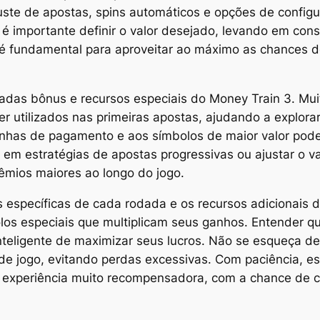
juste de apostas, spins automáticos e opções de configu
 é importante definir o valor desejado, levando em cons
 é fundamental para aproveitar ao máximo as chances 
odadas bônus e recursos especiais do Money Train 3. M
r utilizados nas primeiras apostas, ajudando a explorar
 linhas de pagamento e aos símbolos de maior valor pod
 em estratégias de apostas progressivas ou ajustar o
mios maiores ao longo do jogo.
as específicas de cada rodada e os recursos adicionais 
olos especiais que multiplicam seus ganhos. Entender q
eligente de maximizar seus lucros. Não se esqueça de 
de jogo, evitando perdas excessivas. Com paciência, es
experiência muito recompensadora, com a chance de co