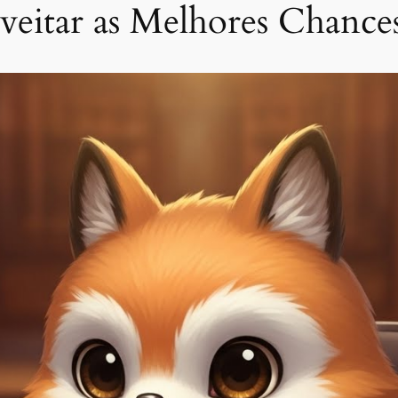
eitar as Melhores Chance