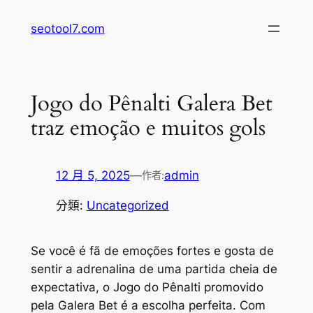
跳
seotool7.com
至
主
要
內
Jogo do Pênalti Galera Bet
容
traz emoção e muitos gols
12 月 5, 2025
—
admin
作者:
分類:
Uncategorized
Se você é fã de emoções fortes e gosta de
sentir a adrenalina de uma partida cheia de
expectativa, o Jogo do Pênalti promovido
pela Galera Bet é a escolha perfeita. Com