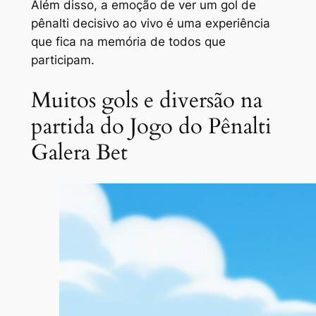
Além disso, a emoção de ver um gol de
pênalti decisivo ao vivo é uma experiência
que fica na memória de todos que
participam.
Muitos gols e diversão na
partida do Jogo do Pênalti
Galera Bet