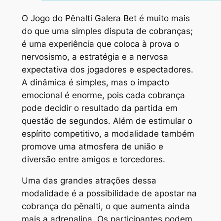
O Jogo do Pênalti Galera Bet é muito mais
do que uma simples disputa de cobranças;
é uma experiência que coloca à prova o
nervosismo, a estratégia e a nervosa
expectativa dos jogadores e espectadores.
A dinâmica é simples, mas o impacto
emocional é enorme, pois cada cobrança
pode decidir o resultado da partida em
questão de segundos. Além de estimular o
espírito competitivo, a modalidade também
promove uma atmosfera de união e
diversão entre amigos e torcedores.
Uma das grandes atrações dessa
modalidade é a possibilidade de apostar na
cobrança do pênalti, o que aumenta ainda
mais a adrenalina. Os participantes podem