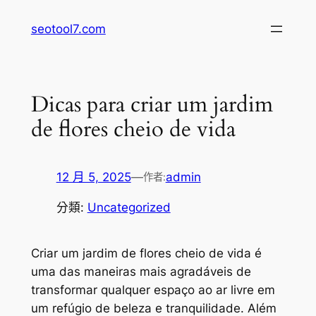
跳
seotool7.com
至
主
要
內
Dicas para criar um jardim
容
de flores cheio de vida
12 月 5, 2025
—
admin
作者:
分類:
Uncategorized
Criar um jardim de flores cheio de vida é
uma das maneiras mais agradáveis de
transformar qualquer espaço ao ar livre em
um refúgio de beleza e tranquilidade. Além