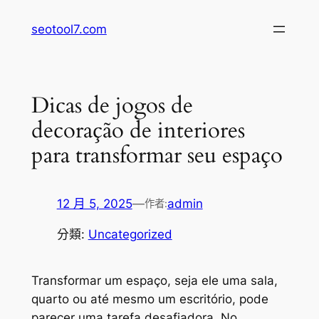
跳
seotool7.com
至
主
要
內
Dicas de jogos de
容
decoração de interiores
para transformar seu espaço
12 月 5, 2025
—
admin
作者:
分類:
Uncategorized
Transformar um espaço, seja ele uma sala,
quarto ou até mesmo um escritório, pode
parecer uma tarefa desafiadora. No