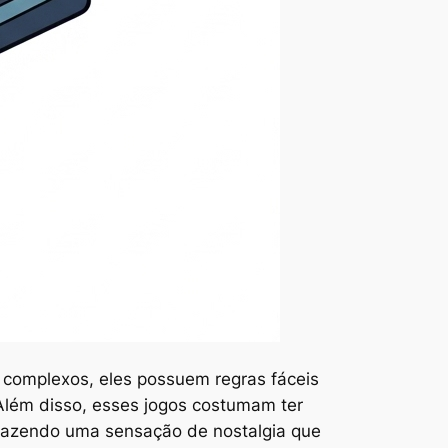
s complexos, eles possuem regras fáceis
 Além disso, esses jogos costumam ter
 trazendo uma sensação de nostalgia que