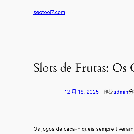
跳
seotool7.com
至
主
要
內
容
Slots de Frutas: O
12 月 18, 2025
—
admin
分
作者:
Os jogos de caça-níqueis sempre tiveram