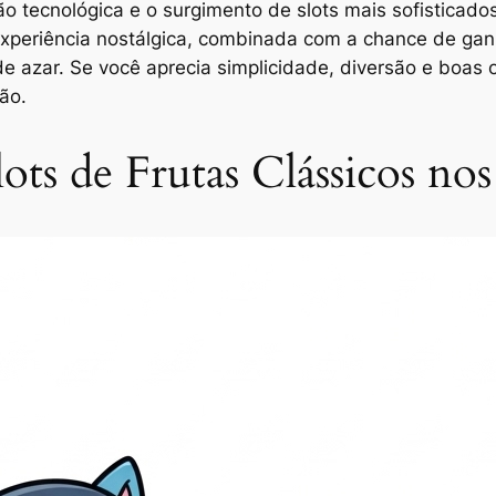
o tecnológica e o surgimento de slots mais sofisticados
experiência nostálgica, combinada com a chance de gan
 de azar. Se você aprecia simplicidade, diversão e boa
ão.
lots de Frutas Clássicos no