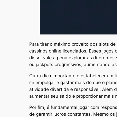
Para tirar o máximo proveito dos slots de
cassinos online licenciados. Esses jogo
disso, vale a pena explorar as diferentes
ou jackpots progressivos, aumentando a
Outra dica importante é estabelecer um 
se empolgar e gastar mais do que o plane
atividade divertida e responsável. Além 
aumentar seu saldo e proporcionar mais r
Por fim, é fundamental jogar com respon
de garantir lucros constantes. Mesmo o