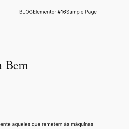
BLOG
Elementor #16
Sample Page
am Bem
lmente aqueles que remetem às máquinas