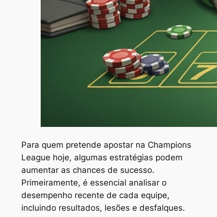
Para quem pretende apostar na Champions
League hoje, algumas estratégias podem
aumentar as chances de sucesso.
Primeiramente, é essencial analisar o
desempenho recente de cada equipe,
incluindo resultados, lesões e desfalques.