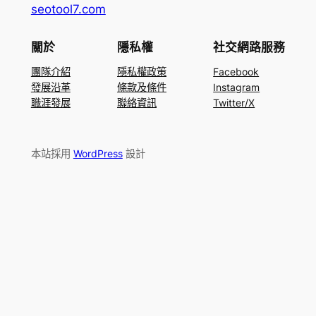
seotool7.com
關於
隱私權
社交網路服務
團隊介紹
隱私權政策
Facebook
發展沿革
條款及條件
Instagram
職涯發展
聯絡資訊
Twitter/X
本站採用
WordPress
設計