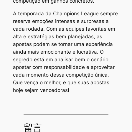
competição em ganhos concretos.
A temporada da Champions League sempre
reserva emoções intensas e surpresas a
cada rodada. Com as equipes favoritas em
alta e estratégias bem planejadas, as
apostas podem se tornar uma experiência
ainda mais emocionante e lucrativa. O
segredo está em analisar bem o cenário,
apostar com responsabilidade e aproveitar
cada momento dessa competição única.
Que vença o melhor, e que suas apostas
hoje sejam vencedoras!
留言