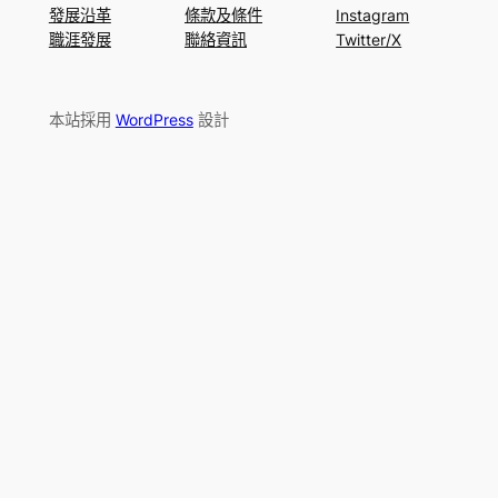
發展沿革
條款及條件
Instagram
職涯發展
聯絡資訊
Twitter/X
本站採用
WordPress
設計