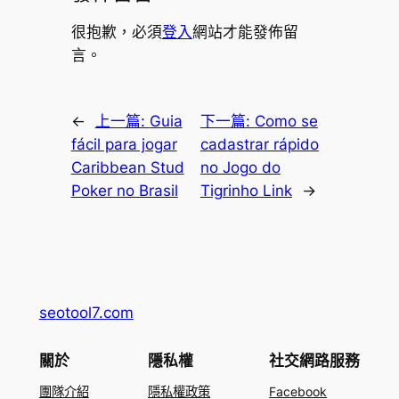
很抱歉，必須
登入
網站才能發佈留
言。
←
上一篇:
Guia
下一篇:
Como se
fácil para jogar
cadastrar rápido
Caribbean Stud
no Jogo do
Poker no Brasil
Tigrinho Link
→
seotool7.com
關於
隱私權
社交網路服務
團隊介紹
隱私權政策
Facebook