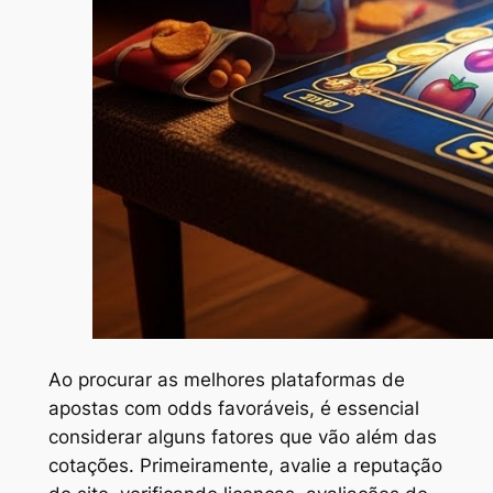
Ao procurar as melhores plataformas de
apostas com odds favoráveis, é essencial
considerar alguns fatores que vão além das
cotações. Primeiramente, avalie a reputação