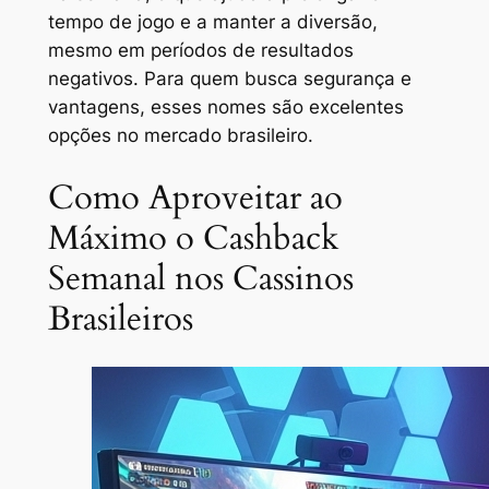
tempo de jogo e a manter a diversão,
mesmo em períodos de resultados
negativos. Para quem busca segurança e
vantagens, esses nomes são excelentes
opções no mercado brasileiro.
Como Aproveitar ao
Máximo o Cashback
Semanal nos Cassinos
Brasileiros