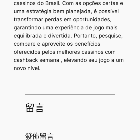
cassinos do Brasil. Com as opções certas e
uma estratégia bem planejada, é possível
transformar perdas em oportunidades,
garantindo uma experiência de jogo mais
equilibrada e divertida. Portanto, pesquise,
compare e aproveite os benefícios
oferecidos pelos melhores cassinos com
cashback semanal, elevando seu jogo a um
novo nível.
留言
發佈留言