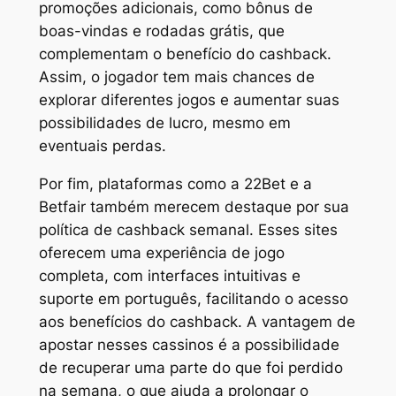
promoções adicionais, como bônus de
boas-vindas e rodadas grátis, que
complementam o benefício do cashback.
Assim, o jogador tem mais chances de
explorar diferentes jogos e aumentar suas
possibilidades de lucro, mesmo em
eventuais perdas.
Por fim, plataformas como a 22Bet e a
Betfair também merecem destaque por sua
política de cashback semanal. Esses sites
oferecem uma experiência de jogo
completa, com interfaces intuitivas e
suporte em português, facilitando o acesso
aos benefícios do cashback. A vantagem de
apostar nesses cassinos é a possibilidade
de recuperar uma parte do que foi perdido
na semana, o que ajuda a prolongar o