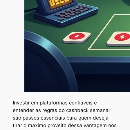
Investir em plataformas confiáveis e
entender as regras do cashback semanal
são passos essenciais para quem deseja
tirar o máximo proveito dessa vantagem nos