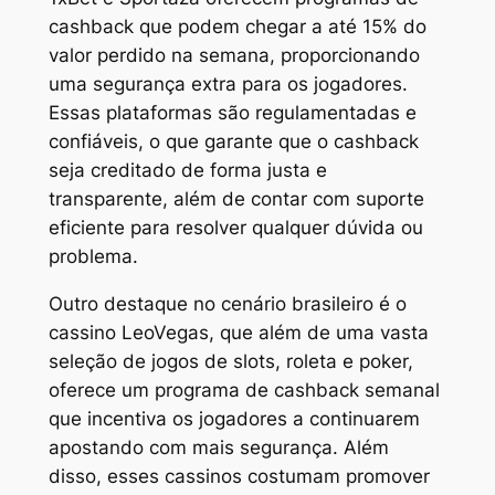
cashback que podem chegar a até 15% do
valor perdido na semana, proporcionando
uma segurança extra para os jogadores.
Essas plataformas são regulamentadas e
confiáveis, o que garante que o cashback
seja creditado de forma justa e
transparente, além de contar com suporte
eficiente para resolver qualquer dúvida ou
problema.
Outro destaque no cenário brasileiro é o
cassino LeoVegas, que além de uma vasta
seleção de jogos de slots, roleta e poker,
oferece um programa de cashback semanal
que incentiva os jogadores a continuarem
apostando com mais segurança. Além
disso, esses cassinos costumam promover