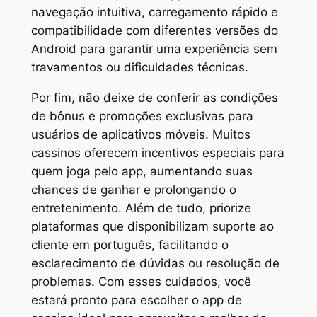
navegação intuitiva, carregamento rápido e
compatibilidade com diferentes versões do
Android para garantir uma experiência sem
travamentos ou dificuldades técnicas.
Por fim, não deixe de conferir as condições
de bônus e promoções exclusivas para
usuários de aplicativos móveis. Muitos
cassinos oferecem incentivos especiais para
quem joga pelo app, aumentando suas
chances de ganhar e prolongando o
entretenimento. Além de tudo, priorize
plataformas que disponibilizam suporte ao
cliente em português, facilitando o
esclarecimento de dúvidas ou resolução de
problemas. Com esses cuidados, você
estará pronto para escolher o app de