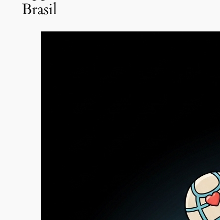
Brasil