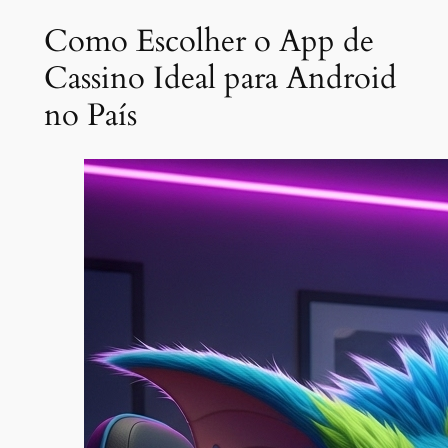
Como Escolher o App de
Cassino Ideal para Android
no País