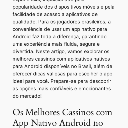
popularidade dos dispositivos móveis e pela
facilidade de acesso a aplicativos de
qualidade. Para os jogadores brasileiros, a
conveniência de usar um app nativo para
Android faz toda a diferença, garantindo
uma experiência mais fluida, segura e
divertida. Neste artigo, vamos explorar os
melhores cassinos com aplicativos nativos
para Android disponíveis no Brasil, além de
oferecer dicas valiosas para escolher o app
ideal para você. Prepare-se para descobrir
as opções mais confiáveis e emocionantes
do mercado!
Os Melhores Cassinos com
App Nativo Android no