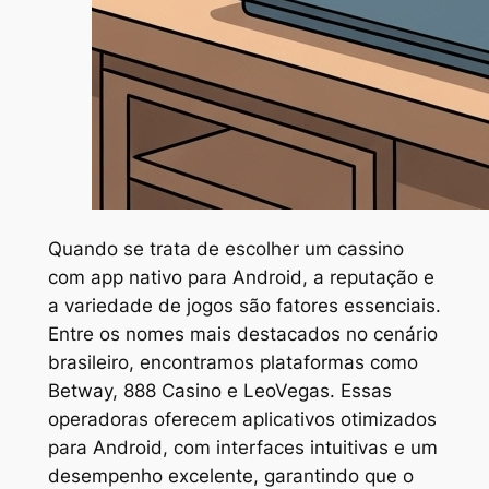
Quando se trata de escolher um cassino
com app nativo para Android, a reputação e
a variedade de jogos são fatores essenciais.
Entre os nomes mais destacados no cenário
brasileiro, encontramos plataformas como
Betway, 888 Casino e LeoVegas. Essas
operadoras oferecem aplicativos otimizados
para Android, com interfaces intuitivas e um
desempenho excelente, garantindo que o