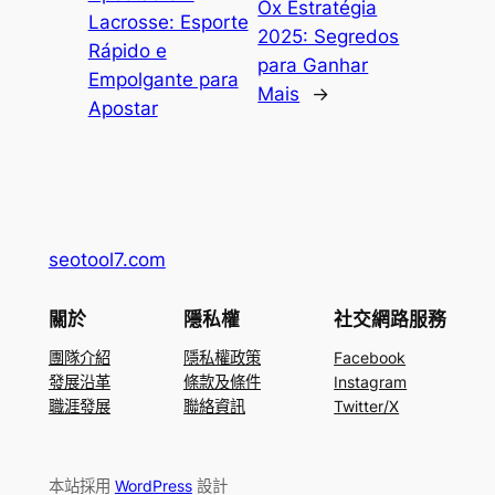
Ox Estratégia
Lacrosse: Esporte
2025: Segredos
Rápido e
para Ganhar
Empolgante para
Mais
→
Apostar
seotool7.com
關於
隱私權
社交網路服務
團隊介紹
隱私權政策
Facebook
發展沿革
條款及條件
Instagram
職涯發展
聯絡資訊
Twitter/X
本站採用
WordPress
設計