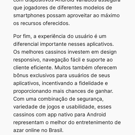
que jogadores de diferentes modelos de
smartphones possam aproveitar ao máximo
os recursos oferecidos.
Por fim, a experiência do usuário é um
diferencial importante nesses aplicativos.
Os melhores cassinos investem em design
responsivo, navegação fácil e suporte ao
cliente eficiente. Muitos também oferecem
bônus exclusivos para usuários de seus
aplicativos, incentivando a fidelidade e
proporcionando mais chances de ganhar.
Com uma combinação de segurança,
variedade de jogos e usabilidade, esses
cassinos com app nativo para Android
representam o melhor do entretenimento de
azar online no Brasil.