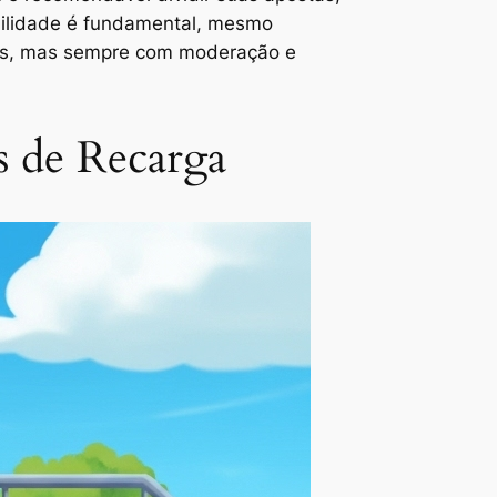
abilidade é fundamental, mesmo
ções, mas sempre com moderação e
 de Recarga