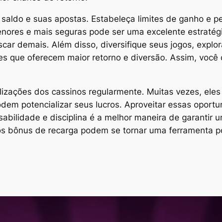
 saldo e suas apostas. Estabeleça limites de ganho e p
enores e mais seguras pode ser uma excelente estratég
scar demais. Além disso, diversifique seus jogos, explo
es que oferecem maior retorno e diversão. Assim, você 
izações dos cassinos regularmente. Muitas vezes, eles
dem potencializar seus lucros. Aproveitar essas oport
abilidade e disciplina é a melhor maneira de garantir u
os bônus de recarga podem se tornar uma ferramenta 