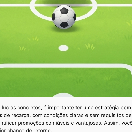
lucros concretos, é importante ter uma estratégia bem
 de recarga, com condições claras e sem requisitos de
ntificar promoções confiáveis e vantajosas. Assim, você
or chance de retorno.