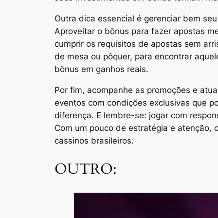
Outra dica essencial é gerenciar bem seu
Aproveitar o bônus para fazer apostas m
cumprir os requisitos de apostas sem arri
de mesa ou pôquer, para encontrar aquel
bônus em ganhos reais.
Por fim, acompanhe as promoções e atual
eventos com condições exclusivas que po
diferença. E lembre-se: jogar com respons
Com um pouco de estratégia e atenção, 
cassinos brasileiros.
OUTRO: