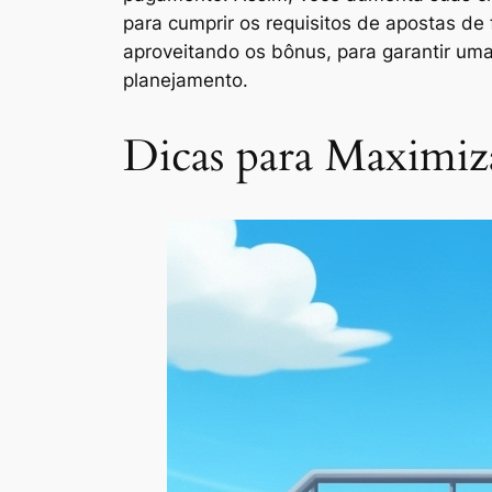
para cumprir os requisitos de apostas de
aproveitando os bônus, para garantir um
planejamento.
Dicas para Maximiz