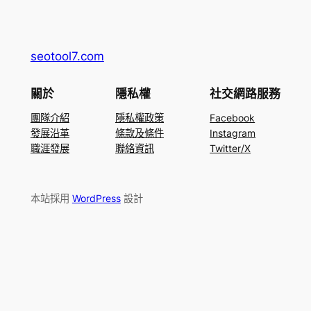
seotool7.com
關於
隱私權
社交網路服務
團隊介紹
隱私權政策
Facebook
發展沿革
條款及條件
Instagram
職涯發展
聯絡資訊
Twitter/X
本站採用
WordPress
設計