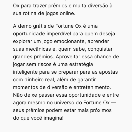
Ox para trazer prêmios e muita diversão à
sua rotina de jogos online.
A demo grátis de Fortune Ox é uma
oportunidade imperdível para quem deseja
explorar um jogo emocionante, aprender
suas mecânicas e, quem sabe, conquistar
grandes prêmios. Aproveitar essa chance de
jogar sem riscos é uma estratégia
inteligente para se preparar para as apostas
com dinheiro real, além de garantir
momentos de diversão e entretenimento.
Não deixe passar essa oportunidade e entre
agora mesmo no universo do Fortune Ox —
seus prêmios podem estar mais próximos
do que você imagina!