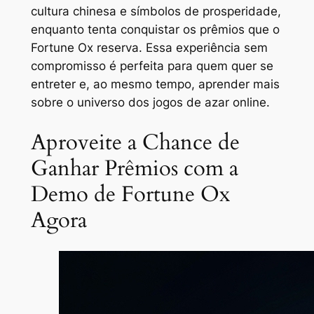
cultura chinesa e símbolos de prosperidade,
enquanto tenta conquistar os prêmios que o
Fortune Ox reserva. Essa experiência sem
compromisso é perfeita para quem quer se
entreter e, ao mesmo tempo, aprender mais
sobre o universo dos jogos de azar online.
Aproveite a Chance de
Ganhar Prêmios com a
Demo de Fortune Ox
Agora