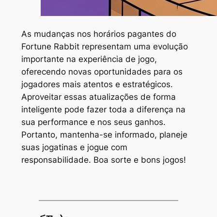
As mudanças nos horários pagantes do
Fortune Rabbit representam uma evolução
importante na experiência de jogo,
oferecendo novas oportunidades para os
jogadores mais atentos e estratégicos.
Aproveitar essas atualizações de forma
inteligente pode fazer toda a diferença na
sua performance e nos seus ganhos.
Portanto, mantenha-se informado, planeje
suas jogatinas e jogue com
responsabilidade. Boa sorte e bons jogos!