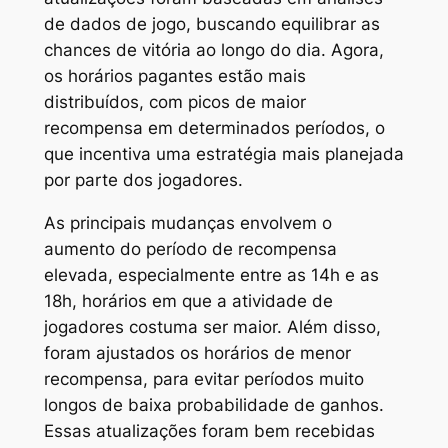
de dados de jogo, buscando equilibrar as
chances de vitória ao longo do dia. Agora,
os horários pagantes estão mais
distribuídos, com picos de maior
recompensa em determinados períodos, o
que incentiva uma estratégia mais planejada
por parte dos jogadores.
As principais mudanças envolvem o
aumento do período de recompensa
elevada, especialmente entre as 14h e as
18h, horários em que a atividade de
jogadores costuma ser maior. Além disso,
foram ajustados os horários de menor
recompensa, para evitar períodos muito
longos de baixa probabilidade de ganhos.
Essas atualizações foram bem recebidas