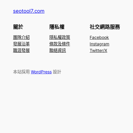
seotool7.com
關於
隱私權
社交網路服務
團隊介紹
隱私權政策
Facebook
發展沿革
條款及條件
Instagram
職涯發展
聯絡資訊
Twitter/X
本站採用
WordPress
設計