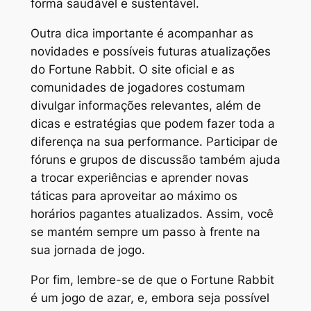
forma saudável e sustentável.
Outra dica importante é acompanhar as
novidades e possíveis futuras atualizações
do Fortune Rabbit. O site oficial e as
comunidades de jogadores costumam
divulgar informações relevantes, além de
dicas e estratégias que podem fazer toda a
diferença na sua performance. Participar de
fóruns e grupos de discussão também ajuda
a trocar experiências e aprender novas
táticas para aproveitar ao máximo os
horários pagantes atualizados. Assim, você
se mantém sempre um passo à frente na
sua jornada de jogo.
Por fim, lembre-se de que o Fortune Rabbit
é um jogo de azar, e, embora seja possível