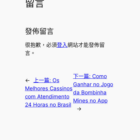
留言
發佈留言
很抱歉，必須
登入
網站才能發佈留
言。
下一篇:
Como
←
上一篇:
Os
Ganhar no Jogo
Melhores Cassinos
da Bombinha
com Atendimento
Mines no App
24 Horas no Brasil
→