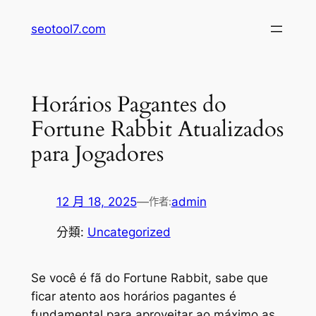
跳
seotool7.com
至
主
要
內
Horários Pagantes do
容
Fortune Rabbit Atualizados
para Jogadores
12 月 18, 2025
—
admin
作者:
分類:
Uncategorized
Se você é fã do Fortune Rabbit, sabe que
ficar atento aos horários pagantes é
fundamental para aproveitar ao máximo as