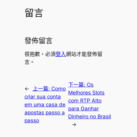
留言
發佈留言
很抱歉，必須
登入
網站才能發佈留
言。
下一篇:
Os
←
上一篇:
Como
Melhores Slots
criar sua conta
com RTP Alto
em uma casa de
para Ganhar
apostas passo a
Dinheiro no Brasil
passo
→