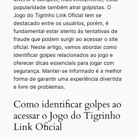
popularidade também atrai golpistas. O
Jogo do Tigrinho Link Oficial tem se
destacado entre os usuários, porém, é
fundamental estar atento às tentativas de
fraude que podem surgir ao acessar o site
oficial. Neste artigo, vamos abordar como
identificar golpes relacionados ao jogo e
oferecer dicas essenciais para jogar com
segurança. Manter-se informado é a melhor
forma de garantir uma experiência divertida
e livre de problemas.
Como identificar golpes ao
acessar o Jogo do Tigrinho
Link Oficial