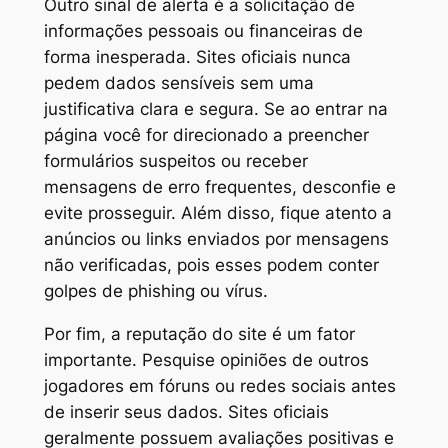
Outro sinal de alerta é a solicitação de
informações pessoais ou financeiras de
forma inesperada. Sites oficiais nunca
pedem dados sensíveis sem uma
justificativa clara e segura. Se ao entrar na
página você for direcionado a preencher
formulários suspeitos ou receber
mensagens de erro frequentes, desconfie e
evite prosseguir. Além disso, fique atento a
anúncios ou links enviados por mensagens
não verificadas, pois esses podem conter
golpes de phishing ou vírus.
Por fim, a reputação do site é um fator
importante. Pesquise opiniões de outros
jogadores em fóruns ou redes sociais antes
de inserir seus dados. Sites oficiais
geralmente possuem avaliações positivas e