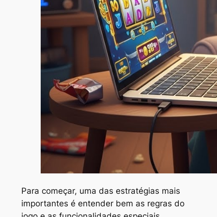
Para começar, uma das estratégias mais
importantes é entender bem as regras do
jogo e as funcionalidades especiais