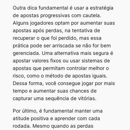
Outra dica fundamental é usar a estratégia
de apostas progressivas com cautela.
Alguns jogadores optam por aumentar suas
apostas após perdas, na tentativa de
recuperar o que foi perdido, mas essa
prática pode ser arriscada se não for bem
gerenciada. Uma alternativa mais segura é
apostar valores fixos ou usar sistemas de
apostas que permitam controlar melhor o
risco, como o método de apostas iguais.
Dessa forma, você consegue jogar por mais
tempo e aumentar suas chances de
capturar uma sequência de vitórias.
Por último, é fundamental manter uma
atitude positiva e aprender com cada
rodada. Mesmo quando as perdas