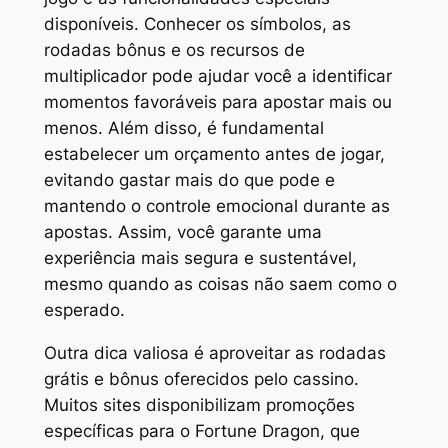
disponíveis. Conhecer os símbolos, as
rodadas bônus e os recursos de
multiplicador pode ajudar você a identificar
momentos favoráveis para apostar mais ou
menos. Além disso, é fundamental
estabelecer um orçamento antes de jogar,
evitando gastar mais do que pode e
mantendo o controle emocional durante as
apostas. Assim, você garante uma
experiência mais segura e sustentável,
mesmo quando as coisas não saem como o
esperado.
Outra dica valiosa é aproveitar as rodadas
grátis e bônus oferecidos pelo cassino.
Muitos sites disponibilizam promoções
específicas para o Fortune Dragon, que