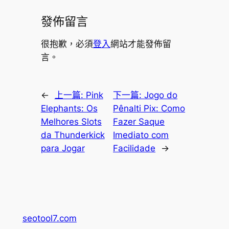
發佈留言
很抱歉，必須
登入
網站才能發佈留
言。
←
上一篇:
Pink
下一篇:
Jogo do
Elephants: Os
Pênalti Pix: Como
Melhores Slots
Fazer Saque
da Thunderkick
Imediato com
para Jogar
Facilidade
→
seotool7.com