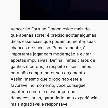
Vencer no Fortune Dragon exige mais do
que apenas sorte; é preciso adotar algumas
dicas essenciais que podem aumentar suas
chances de sucesso. Primeiramente, é
importante jogar com moderação e evitar
apostas impulsivas. Defina limites claros de
ganhos e perdas, e respeite esses limites
para não comprometer seu orçamento.
Assim, mesmo que o jogo não esteja
favorável no momento, você consegue
manter o controle e evitar perdas
desnecessárias, garantindo uma experiência
mais agradável e responsável.