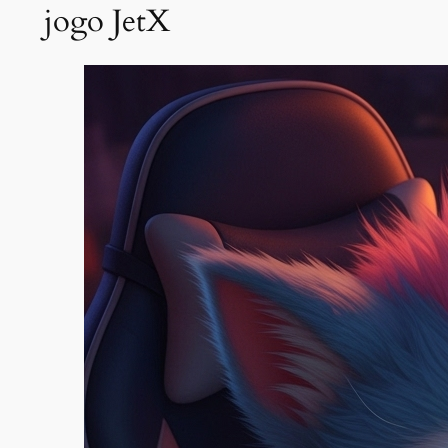
jogo JetX