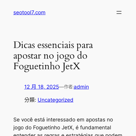
跳
seotool7.com
至
主
要
內
Dicas essenciais para
容
apostar no jogo do
Foguetinho JetX
12 月 18, 2025
—
admin
作者:
分類:
Uncategorized
Se você está interessado em apostas no
jogo do Foguetinho JetX, é fundamental
entender as regras e estratégias que podem