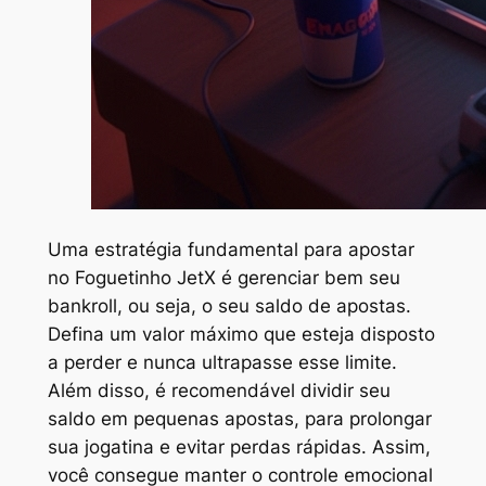
Uma estratégia fundamental para apostar
no Foguetinho JetX é gerenciar bem seu
bankroll, ou seja, o seu saldo de apostas.
Defina um valor máximo que esteja disposto
a perder e nunca ultrapasse esse limite.
Além disso, é recomendável dividir seu
saldo em pequenas apostas, para prolongar
sua jogatina e evitar perdas rápidas. Assim,
você consegue manter o controle emocional