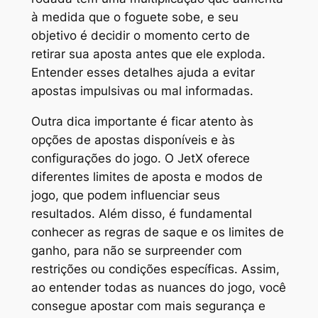
à medida que o foguete sobe, e seu
objetivo é decidir o momento certo de
retirar sua aposta antes que ele exploda.
Entender esses detalhes ajuda a evitar
apostas impulsivas ou mal informadas.
Outra dica importante é ficar atento às
opções de apostas disponíveis e às
configurações do jogo. O JetX oferece
diferentes limites de aposta e modos de
jogo, que podem influenciar seus
resultados. Além disso, é fundamental
conhecer as regras de saque e os limites de
ganho, para não se surpreender com
restrições ou condições específicas. Assim,
ao entender todas as nuances do jogo, você
consegue apostar com mais segurança e