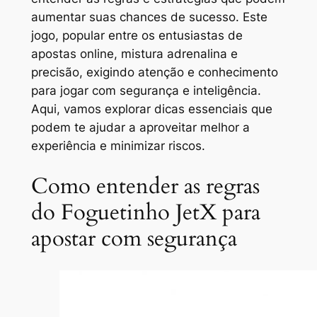
aumentar suas chances de sucesso. Este
jogo, popular entre os entusiastas de
apostas online, mistura adrenalina e
precisão, exigindo atenção e conhecimento
para jogar com segurança e inteligência.
Aqui, vamos explorar dicas essenciais que
podem te ajudar a aproveitar melhor a
experiência e minimizar riscos.
Como entender as regras
do Foguetinho JetX para
apostar com segurança