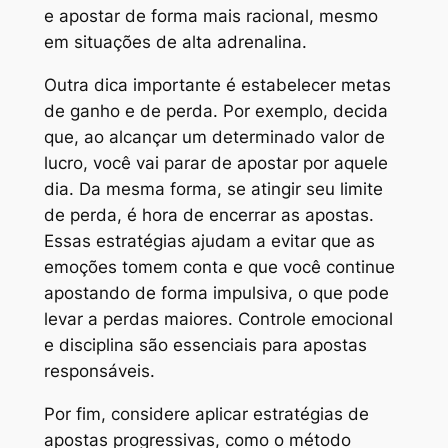
e apostar de forma mais racional, mesmo
em situações de alta adrenalina.
Outra dica importante é estabelecer metas
de ganho e de perda. Por exemplo, decida
que, ao alcançar um determinado valor de
lucro, você vai parar de apostar por aquele
dia. Da mesma forma, se atingir seu limite
de perda, é hora de encerrar as apostas.
Essas estratégias ajudam a evitar que as
emoções tomem conta e que você continue
apostando de forma impulsiva, o que pode
levar a perdas maiores. Controle emocional
e disciplina são essenciais para apostas
responsáveis.
Por fim, considere aplicar estratégias de
apostas progressivas, como o método