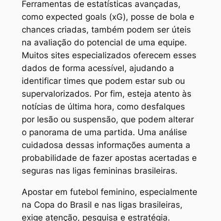
Ferramentas de estatísticas avançadas,
como expected goals (xG), posse de bola e
chances criadas, também podem ser úteis
na avaliação do potencial de uma equipe.
Muitos sites especializados oferecem esses
dados de forma acessível, ajudando a
identificar times que podem estar sub ou
supervalorizados. Por fim, esteja atento às
notícias de última hora, como desfalques
por lesão ou suspensão, que podem alterar
o panorama de uma partida. Uma análise
cuidadosa dessas informações aumenta a
probabilidade de fazer apostas acertadas e
seguras nas ligas femininas brasileiras.
Apostar em futebol feminino, especialmente
na Copa do Brasil e nas ligas brasileiras,
exige atenção, pesquisa e estratégia.