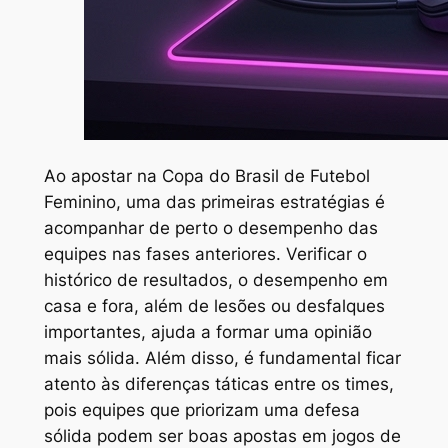
Ao apostar na Copa do Brasil de Futebol
Feminino, uma das primeiras estratégias é
acompanhar de perto o desempenho das
equipes nas fases anteriores. Verificar o
histórico de resultados, o desempenho em
casa e fora, além de lesões ou desfalques
importantes, ajuda a formar uma opinião
mais sólida. Além disso, é fundamental ficar
atento às diferenças táticas entre os times,
pois equipes que priorizam uma defesa
sólida podem ser boas apostas em jogos de