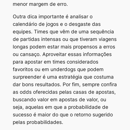
menor margem de erro.
Outra dica importante é analisar o
calendário de jogos e o desgaste das
equipes. Times que vêm de uma sequência
de partidas intensas ou que tiveram viagens
longas podem estar mais propensos a erros
ou cansaço. Aproveitar essas informações
para apostar em times considerados
favoritos ou em underdogs que podem
surpreender é uma estratégia que costuma
dar bons resultados. Por fim, sempre confira
as odds oferecidas pelas casas de apostas,
buscando valor em apostas de valor, ou
seja, aquelas em que a probabilidade de
sucesso é maior do que o retorno sugerido
pelas probabilidades.