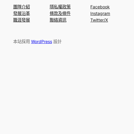
團隊介紹
隱私權政策
Facebook
發展沿革
條款及條件
Instagram
職涯發展
聯絡資訊
Twitter/X
本站採用
WordPress
設計