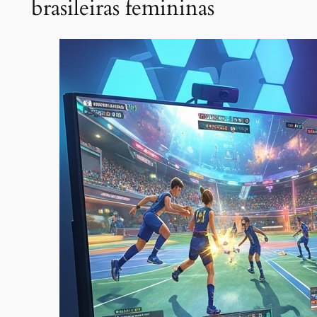
brasileiras femininas