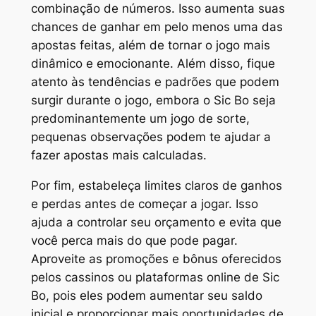
combinação de números. Isso aumenta suas
chances de ganhar em pelo menos uma das
apostas feitas, além de tornar o jogo mais
dinâmico e emocionante. Além disso, fique
atento às tendências e padrões que podem
surgir durante o jogo, embora o Sic Bo seja
predominantemente um jogo de sorte,
pequenas observações podem te ajudar a
fazer apostas mais calculadas.
Por fim, estabeleça limites claros de ganhos
e perdas antes de começar a jogar. Isso
ajuda a controlar seu orçamento e evita que
você perca mais do que pode pagar.
Aproveite as promoções e bônus oferecidos
pelos cassinos ou plataformas online de Sic
Bo, pois eles podem aumentar seu saldo
inicial e proporcionar mais oportunidades de