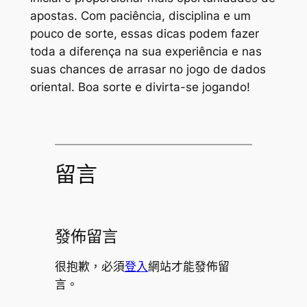
apostas. Com paciência, disciplina e um
pouco de sorte, essas dicas podem fazer
toda a diferença na sua experiência e nas
suas chances de arrasar no jogo de dados
oriental. Boa sorte e divirta-se jogando!
留言
發佈留言
很抱歉，必須
登入
網站才能發佈留
言。