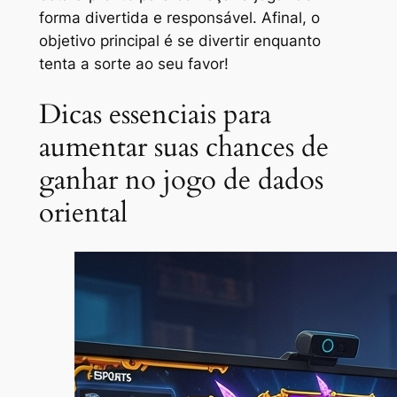
forma divertida e responsável. Afinal, o
objetivo principal é se divertir enquanto
tenta a sorte ao seu favor!
Dicas essenciais para
aumentar suas chances de
ganhar no jogo de dados
oriental