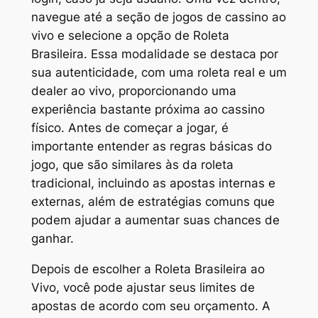
navegue até a seção de jogos de cassino ao
vivo e selecione a opção de Roleta
Brasileira. Essa modalidade se destaca por
sua autenticidade, com uma roleta real e um
dealer ao vivo, proporcionando uma
experiência bastante próxima ao cassino
físico. Antes de começar a jogar, é
importante entender as regras básicas do
jogo, que são similares às da roleta
tradicional, incluindo as apostas internas e
externas, além de estratégias comuns que
podem ajudar a aumentar suas chances de
ganhar.
Depois de escolher a Roleta Brasileira ao
Vivo, você pode ajustar seus limites de
apostas de acordo com seu orçamento. A