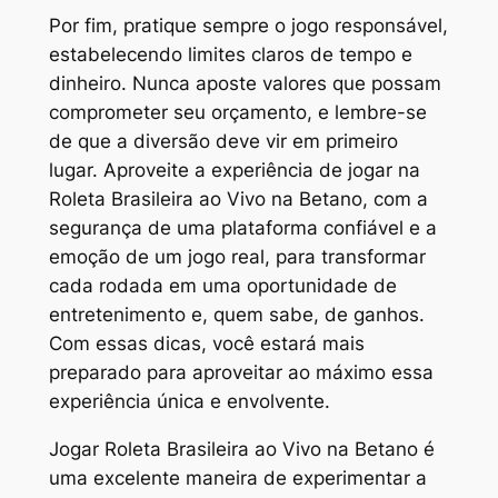
Por fim, pratique sempre o jogo responsável,
estabelecendo limites claros de tempo e
dinheiro. Nunca aposte valores que possam
comprometer seu orçamento, e lembre-se
de que a diversão deve vir em primeiro
lugar. Aproveite a experiência de jogar na
Roleta Brasileira ao Vivo na Betano, com a
segurança de uma plataforma confiável e a
emoção de um jogo real, para transformar
cada rodada em uma oportunidade de
entretenimento e, quem sabe, de ganhos.
Com essas dicas, você estará mais
preparado para aproveitar ao máximo essa
experiência única e envolvente.
Jogar Roleta Brasileira ao Vivo na Betano é
uma excelente maneira de experimentar a