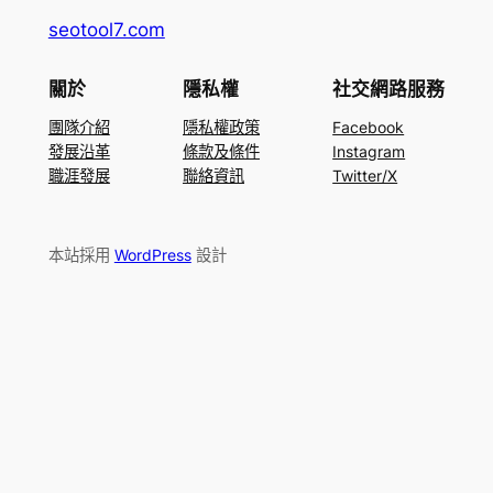
seotool7.com
關於
隱私權
社交網路服務
團隊介紹
隱私權政策
Facebook
發展沿革
條款及條件
Instagram
職涯發展
聯絡資訊
Twitter/X
本站採用
WordPress
設計