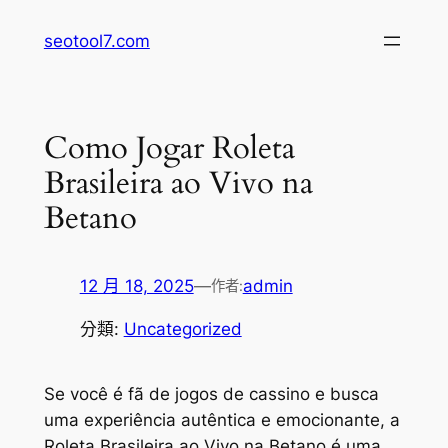
跳
seotool7.com
至
主
要
內
Como Jogar Roleta
容
Brasileira ao Vivo na
Betano
12 月 18, 2025
—
admin
作者:
分類:
Uncategorized
Se você é fã de jogos de cassino e busca
uma experiência autêntica e emocionante, a
Roleta Brasileira ao Vivo na Betano é uma