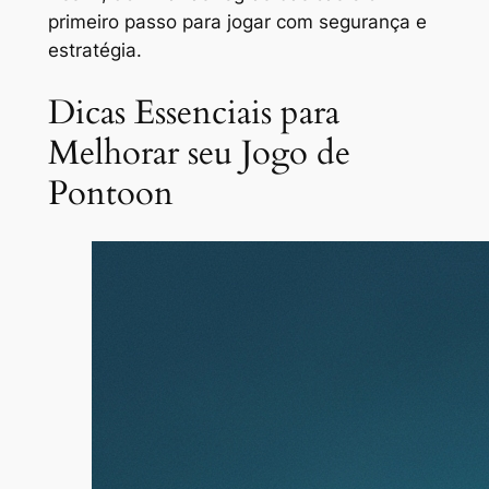
primeiro passo para jogar com segurança e
estratégia.
Dicas Essenciais para
Melhorar seu Jogo de
Pontoon