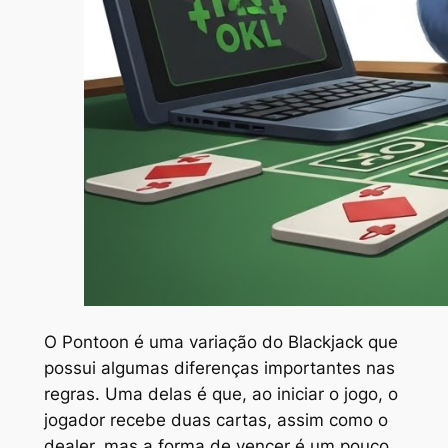
O Pontoon é uma variação do Blackjack que
possui algumas diferenças importantes nas
regras. Uma delas é que, ao iniciar o jogo, o
jogador recebe duas cartas, assim como o
dealer, mas a forma de vencer é um pouco