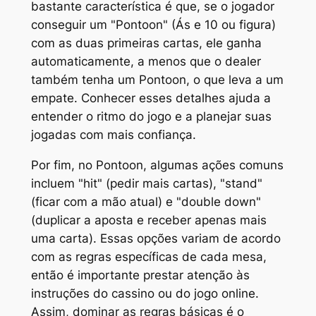
bastante característica é que, se o jogador
conseguir um "Pontoon" (Ás e 10 ou figura)
com as duas primeiras cartas, ele ganha
automaticamente, a menos que o dealer
também tenha um Pontoon, o que leva a um
empate. Conhecer esses detalhes ajuda a
entender o ritmo do jogo e a planejar suas
jogadas com mais confiança.
Por fim, no Pontoon, algumas ações comuns
incluem "hit" (pedir mais cartas), "stand"
(ficar com a mão atual) e "double down"
(duplicar a aposta e receber apenas mais
uma carta). Essas opções variam de acordo
com as regras específicas de cada mesa,
então é importante prestar atenção às
instruções do cassino ou do jogo online.
Assim, dominar as regras básicas é o