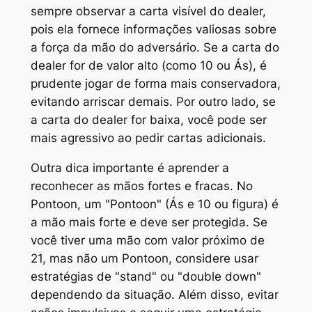
sempre observar a carta visível do dealer,
pois ela fornece informações valiosas sobre
a força da mão do adversário. Se a carta do
dealer for de valor alto (como 10 ou Ás), é
prudente jogar de forma mais conservadora,
evitando arriscar demais. Por outro lado, se
a carta do dealer for baixa, você pode ser
mais agressivo ao pedir cartas adicionais.
Outra dica importante é aprender a
reconhecer as mãos fortes e fracas. No
Pontoon, um "Pontoon" (Ás e 10 ou figura) é
a mão mais forte e deve ser protegida. Se
você tiver uma mão com valor próximo de
21, mas não um Pontoon, considere usar
estratégias de "stand" ou "double down"
dependendo da situação. Além disso, evitar