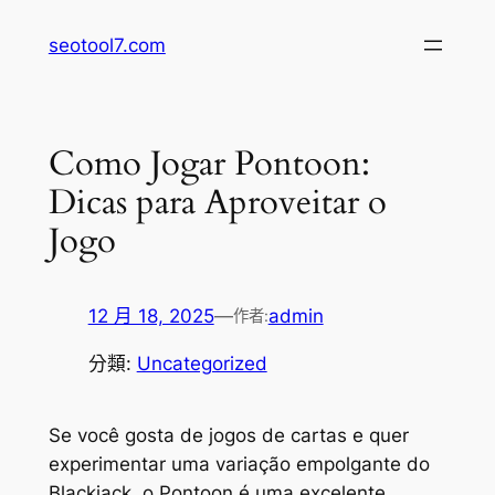
跳
seotool7.com
至
主
要
內
Como Jogar Pontoon:
容
Dicas para Aproveitar o
Jogo
12 月 18, 2025
—
admin
作者:
分類:
Uncategorized
Se você gosta de jogos de cartas e quer
experimentar uma variação empolgante do
Blackjack, o Pontoon é uma excelente