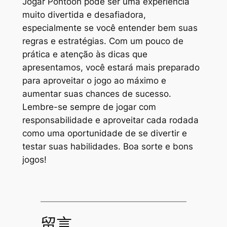
Jogar Pontoon pode ser uma experiência
muito divertida e desafiadora,
especialmente se você entender bem suas
regras e estratégias. Com um pouco de
prática e atenção às dicas que
apresentamos, você estará mais preparado
para aproveitar o jogo ao máximo e
aumentar suas chances de sucesso.
Lembre-se sempre de jogar com
responsabilidade e aproveitar cada rodada
como uma oportunidade de se divertir e
testar suas habilidades. Boa sorte e bons
jogos!
留言