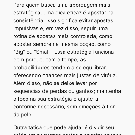
Para quem busca uma abordagem mais
estratégica, uma dica eficaz é apostar na
consistência. Isso significa evitar apostas
impulsivas e, em vez disso, seguir uma
rotina de apostas mais controlada, como
apostar sempre na mesma opção, como
"Big" ou "Small". Essa estratégia funciona
bem porque, com o tempo, as
probabilidades tendem a se equilibrar,
oferecendo chances mais justas de vitória.
Além disso, não se deixe levar por
sequências de perdas ou ganhos; mantenha
o foco na sua estratégia e ajuste-a
conforme necessário, sem emoções à flor
da pele.
Outra tática que pode ajudar é dividir seu