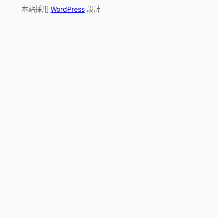
本站採用
WordPress
設計