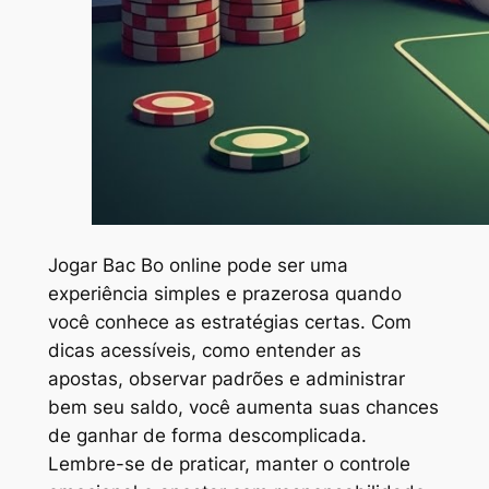
Jogar Bac Bo online pode ser uma
experiência simples e prazerosa quando
você conhece as estratégias certas. Com
dicas acessíveis, como entender as
apostas, observar padrões e administrar
bem seu saldo, você aumenta suas chances
de ganhar de forma descomplicada.
Lembre-se de praticar, manter o controle