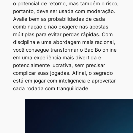
o potencial de retorno, mas também o risco,
portanto, deve ser usada com moderação.
Avalie bem as probabilidades de cada
combinação e não exagere nas apostas
múltiplas para evitar perdas rápidas. Com
disciplina e uma abordagem mais racional,
você consegue transformar o Bac Bo online
em uma experiência mais divertida e
potencialmente lucrativa, sem precisar
complicar suas jogadas. Afinal, o segredo
está em jogar com inteligência e aproveitar
cada rodada com tranquilidade.