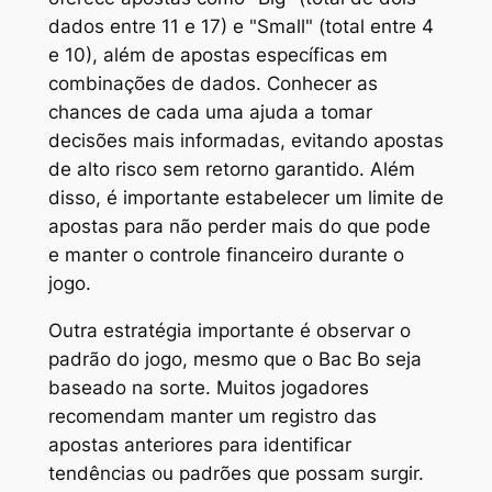
dados entre 11 e 17) e "Small" (total entre 4
e 10), além de apostas específicas em
combinações de dados. Conhecer as
chances de cada uma ajuda a tomar
decisões mais informadas, evitando apostas
de alto risco sem retorno garantido. Além
disso, é importante estabelecer um limite de
apostas para não perder mais do que pode
e manter o controle financeiro durante o
jogo.
Outra estratégia importante é observar o
padrão do jogo, mesmo que o Bac Bo seja
baseado na sorte. Muitos jogadores
recomendam manter um registro das
apostas anteriores para identificar
tendências ou padrões que possam surgir.