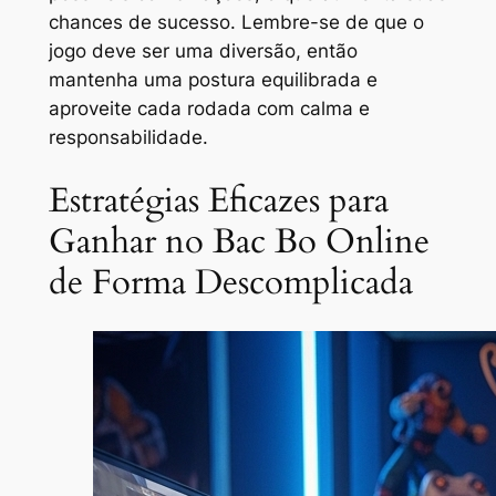
chances de sucesso. Lembre-se de que o
jogo deve ser uma diversão, então
mantenha uma postura equilibrada e
aproveite cada rodada com calma e
responsabilidade.
Estratégias Eficazes para
Ganhar no Bac Bo Online
de Forma Descomplicada