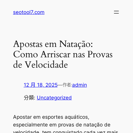
跳
seotool7.com
至
主
要
內
Apostas em Natação:
容
Como Arriscar nas Provas
de Velocidade
12 月 18, 2025
—
admin
作者:
分類:
Uncategorized
Apostar em esportes aquáticos,
especialmente em provas de natação de
velocidade, tem conquistado cada vez mais