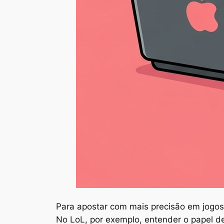
Para apostar com mais precisão em jogos
No LoL, por exemplo, entender o papel d