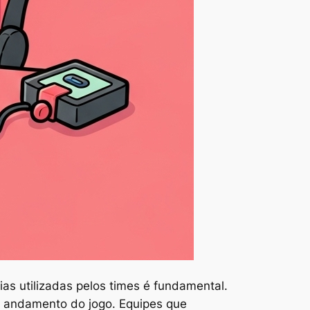
as utilizadas pelos times é fundamental.
o andamento do jogo. Equipes que