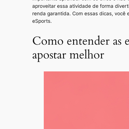
aproveitar essa atividade de forma diver
renda garantida. Com essas dicas, você 
eSports.
Como entender as e
apostar melhor