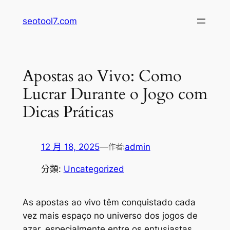
跳
seotool7.com
至
主
要
內
Apostas ao Vivo: Como
容
Lucrar Durante o Jogo com
Dicas Práticas
12 月 18, 2025
—
admin
作者:
分類:
Uncategorized
As apostas ao vivo têm conquistado cada
vez mais espaço no universo dos jogos de
azar, especialmente entre os entusiastas