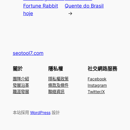
Fortune Rabbit
Quente do Brasil
hoje
→
seotool7.com
關於
隱私權
社交網路服務
團隊介紹
隱私權政策
Facebook
發展沿革
條款及條件
Instagram
職涯發展
聯絡資訊
Twitter/X
本站採用
WordPress
設計