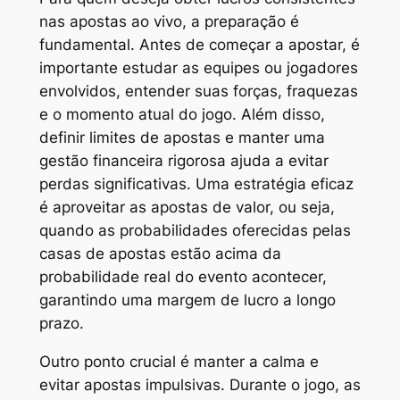
nas apostas ao vivo, a preparação é
fundamental. Antes de começar a apostar, é
importante estudar as equipes ou jogadores
envolvidos, entender suas forças, fraquezas
e o momento atual do jogo. Além disso,
definir limites de apostas e manter uma
gestão financeira rigorosa ajuda a evitar
perdas significativas. Uma estratégia eficaz
é aproveitar as apostas de valor, ou seja,
quando as probabilidades oferecidas pelas
casas de apostas estão acima da
probabilidade real do evento acontecer,
garantindo uma margem de lucro a longo
prazo.
Outro ponto crucial é manter a calma e
evitar apostas impulsivas. Durante o jogo, as