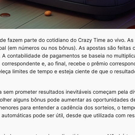
de fazem parte do cotidiano do Crazy Time ao vivo. As r
pal (em números ou nos bônus). As apostas são feitas 
. A contabilidade de pagamentos se baseia no multipl
a correspondente e, ao final, recebe o prêmio correspon
ça limites de tempo e esteja ciente de que o resultado 
ia sem prometer resultados inevitáveis começam pela di
escolher alguns bônus pode aumentar as oportunidades d
enores para entender a cadência dos sorteios, o tempo
utomáticas pode ser útil, desde que utilizada com res