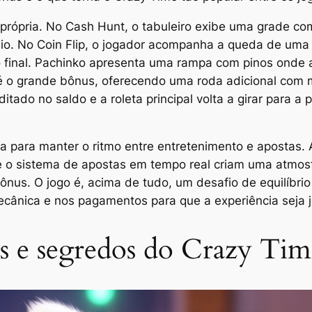
ópria. No Cash Hunt, o tabuleiro exibe uma grade com 
êmio. No Coin Flip, o jogador acompanha a queda de u
o final. Pachinko apresenta uma rampa com pinos onde a
, é o grande bônus, oferecendo uma roda adicional com 
tado no saldo e a roleta principal volta a girar para a
 para manter o ritmo entre entretenimento e apostas. 
 e o sistema de apostas em tempo real criam uma atmos
nus. O jogo é, acima de tudo, um desafio de equilíbri
cânica e nos pagamentos para que a experiência seja j
ras e segredos do Crazy Tim