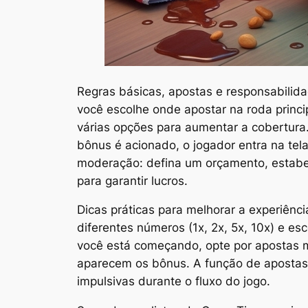
Regras básicas, apostas e responsabilida
você escolhe onde apostar na roda princi
várias opções para aumentar a cobertura
bônus é acionado, o jogador entra na tel
moderação: defina um orçamento, estabele
para garantir lucros.
Dicas práticas para melhorar a experiênc
diferentes números (1x, 2x, 5x, 10x) e 
você está começando, opte por apostas m
aparecem os bônus. A função de apostas a
impulsivas durante o fluxo do jogo.