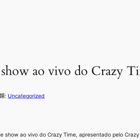
 show ao vivo do Crazy T
類:
Uncategorized
e show ao vivo do Crazy Time, apresentado pelo Crazy 