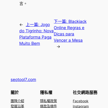
言。
下一篇:
Blackjack
←
上一篇:
Jogo
Online Regras e
do Tigrinho: Nova
Dicas para
Plataforma Paga
Vencer a Mesa
Muito Bem
→
seotool7.com
關於
隱私權
社交網路服務
團隊介紹
隱私權政策
Facebook
發展沿革
條款及條件
Instagram