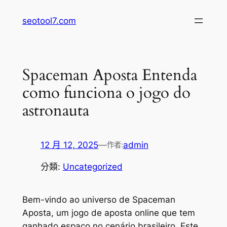
跳
seotool7.com
至
主
要
內
Spaceman Aposta Entenda
容
como funciona o jogo do
astronauta
12 月 12, 2025
—
admin
作者:
分類:
Uncategorized
Bem-vindo ao universo de Spaceman
Aposta, um jogo de aposta online que tem
ganhado espaço no cenário brasileiro. Este