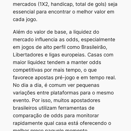
mercados (1X2, handicap, total de gols) seja
essencial para encontrar o melhor valor em
cada jogo.
Além do valor de base, a liquidez do
mercado influencia as odds, especialmente
em jogos de alto perfil como Brasileirão,
Libertadores e ligas europeias. Casas com
maior liquidez tendem a manter odds
competitivas por mais tempo, o que
favorece apostas pré-jogo e em tempo real.
No dia a dia, é comum ver pequenas
variações entre plataformas para o mesmo
evento. Por isso, muitos apostadores
brasileiros utilizam ferramentas de
comparação de odds para monitorar
rapidamente qual casa está oferecendo o
melhor preço naquele momento.