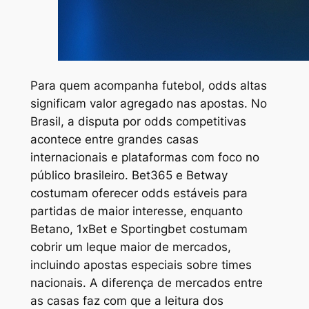
Para quem acompanha futebol, odds altas
significam valor agregado nas apostas. No
Brasil, a disputa por odds competitivas
acontece entre grandes casas
internacionais e plataformas com foco no
público brasileiro. Bet365 e Betway
costumam oferecer odds estáveis para
partidas de maior interesse, enquanto
Betano, 1xBet e Sportingbet costumam
cobrir um leque maior de mercados,
incluindo apostas especiais sobre times
nacionais. A diferença de mercados entre
as casas faz com que a leitura dos