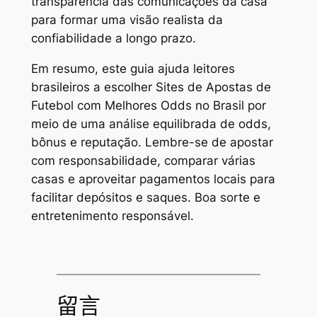
transparência das comunicações da casa
para formar uma visão realista da
confiabilidade a longo prazo.
Em resumo, este guia ajuda leitores
brasileiros a escolher Sites de Apostas de
Futebol com Melhores Odds no Brasil por
meio de uma análise equilibrada de odds,
bônus e reputação. Lembre-se de apostar
com responsabilidade, comparar várias
casas e aproveitar pagamentos locais para
facilitar depósitos e saques. Boa sorte e
entretenimento responsável.
留言