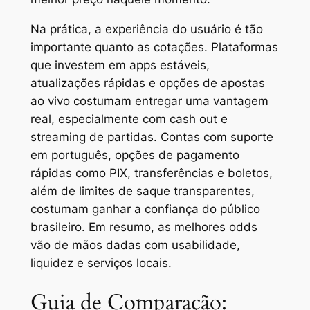
Na prática, a experiência do usuário é tão
importante quanto as cotações. Plataformas
que investem em apps estáveis,
atualizações rápidas e opções de apostas
ao vivo costumam entregar uma vantagem
real, especialmente com cash out e
streaming de partidas. Contas com suporte
em português, opções de pagamento
rápidas como PIX, transferências e boletos,
além de limites de saque transparentes,
costumam ganhar a confiança do público
brasileiro. Em resumo, as melhores odds
vão de mãos dadas com usabilidade,
liquidez e serviços locais.
Guia de Comparação: