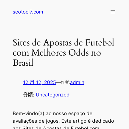
跳
seotool7.com
至
主
要
內
Sites de Apostas de Futebol
容
com Melhores Odds no
Brasil
12 月 12, 2025
—
admin
作者:
分類:
Uncategorized
Bem-vindo(a) ao nosso espaço de
avaliações de jogos. Este artigo é dedicado
aos Sites de Apostas de Futebol com