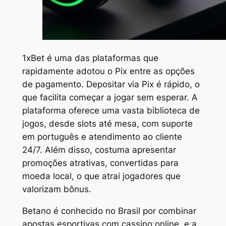
1xBet é uma das plataformas que
rapidamente adotou o Pix entre as opções
de pagamento. Depositar via Pix é rápido, o
que facilita começar a jogar sem esperar. A
plataforma oferece uma vasta biblioteca de
jogos, desde slots até mesa, com suporte
em português e atendimento ao cliente
24/7. Além disso, costuma apresentar
promoções atrativas, convertidas para
moeda local, o que atrai jogadores que
valorizam bônus.
Betano é conhecido no Brasil por combinar
apostas esportivas com cassino online, e a