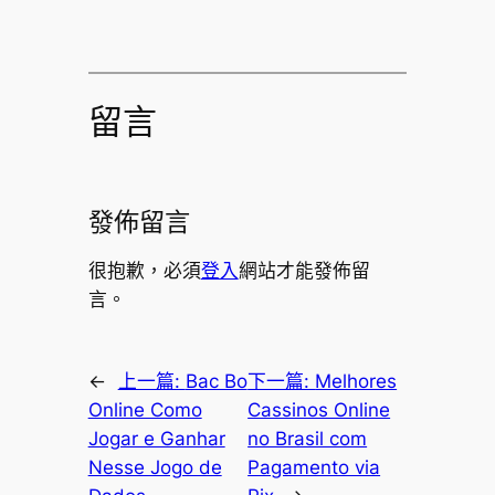
留言
發佈留言
很抱歉，必須
登入
網站才能發佈留
言。
←
上一篇:
Bac Bo
下一篇:
Melhores
Online Como
Cassinos Online
Jogar e Ganhar
no Brasil com
Nesse Jogo de
Pagamento via