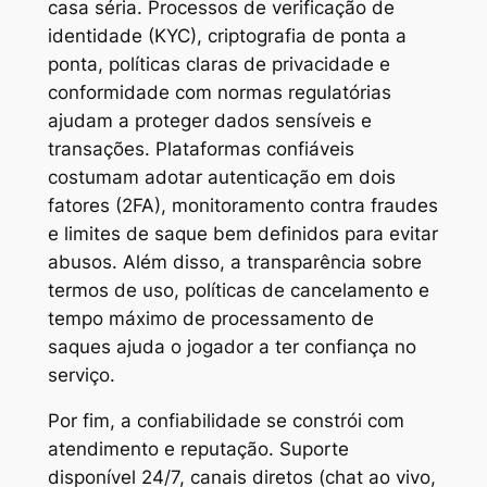
casa séria. Processos de verificação de
identidade (KYC), criptografia de ponta a
ponta, políticas claras de privacidade e
conformidade com normas regulatórias
ajudam a proteger dados sensíveis e
transações. Plataformas confiáveis
costumam adotar autenticação em dois
fatores (2FA), monitoramento contra fraudes
e limites de saque bem definidos para evitar
abusos. Além disso, a transparência sobre
termos de uso, políticas de cancelamento e
tempo máximo de processamento de
saques ajuda o jogador a ter confiança no
serviço.
Por fim, a confiabilidade se constrói com
atendimento e reputação. Suporte
disponível 24/7, canais diretos (chat ao vivo,