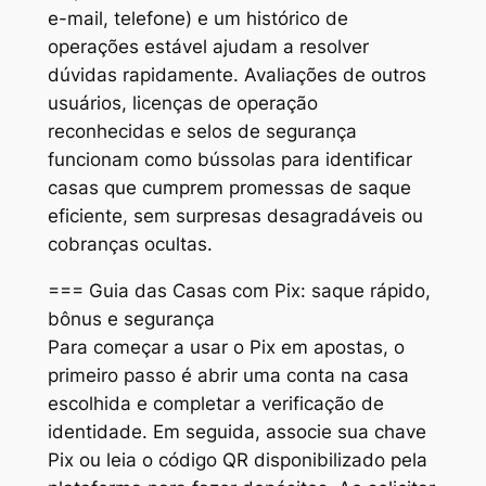
e-mail, telefone) e um histórico de
operações estável ajudam a resolver
dúvidas rapidamente. Avaliações de outros
usuários, licenças de operação
reconhecidas e selos de segurança
funcionam como bússolas para identificar
casas que cumprem promessas de saque
eficiente, sem surpresas desagradáveis ou
cobranças ocultas.
=== Guia das Casas com Pix: saque rápido,
bônus e segurança
Para começar a usar o Pix em apostas, o
primeiro passo é abrir uma conta na casa
escolhida e completar a verificação de
identidade. Em seguida, associe sua chave
Pix ou leia o código QR disponibilizado pela