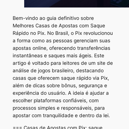
Bem-vindo ao guia definitivo sobre
Melhores Casas de Apostas com Saque
Rápido no Pix. No Brasil, o Pix revolucionou
a forma como as pessoas gerenciam suas
apostas online, oferecendo transferências
instantâneas e saques mais ágeis. Este
artigo é voltado para leitores de um site de
análise de jogos brasileiro, destacando
casas que oferecem saque rápido via Pix,
além de dicas sobre bônus, segurança e
experiência do usuário. A ideia é ajudar a
escolher plataformas confiáveis, com
processos simples e responsáveis, para
apostar com tranquilidade e dentro da lei.
=== Casas de Apostas com Pix: saque