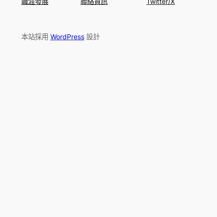
職涯發展
聯絡資訊
Twitter/X
本站採用
WordPress
設計