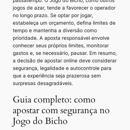
passatempo. O Jogo do Bicho, como outros
jogos de azar, tende a favorecer o operador
no longo prazo. Se optar por jogar,
estabeleça um orçamento, defina limites de
tempo e mantenha a diversão como
prioridade. A aposta responsável envolve
conhecer seus próprios limites, monitorar
gastos e, se necessário, pausar. Em resumo,
a decisão de apostar online deve considerar
segurança, legalidade e autocontrole para
que a experiência seja prazerosa sem
surpresas desagradáveis.
Guia completo: como
apostar com segurança no
Jogo do Bicho