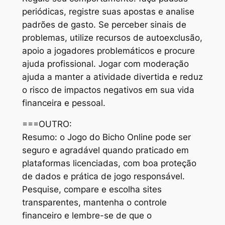
periódicas, registre suas apostas e analise
padrões de gasto. Se perceber sinais de
problemas, utilize recursos de autoexclusão,
apoio a jogadores problemáticos e procure
ajuda profissional. Jogar com moderação
ajuda a manter a atividade divertida e reduz
o risco de impactos negativos em sua vida
financeira e pessoal.
===OUTRO:
Resumo: o Jogo do Bicho Online pode ser
seguro e agradável quando praticado em
plataformas licenciadas, com boa proteção
de dados e prática de jogo responsável.
Pesquise, compare e escolha sites
transparentes, mantenha o controle
financeiro e lembre-se de que o