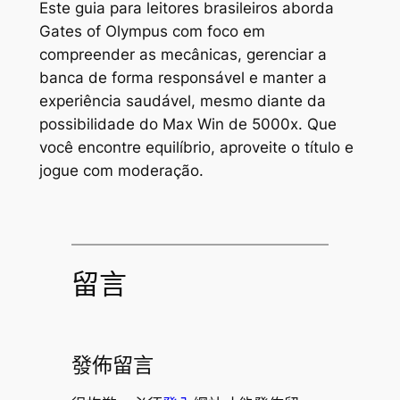
Este guia para leitores brasileiros aborda
Gates of Olympus com foco em
compreender as mecânicas, gerenciar a
banca de forma responsável e manter a
experiência saudável, mesmo diante da
possibilidade do Max Win de 5000x. Que
você encontre equilíbrio, aproveite o título e
jogue com moderação.
留言
發佈留言