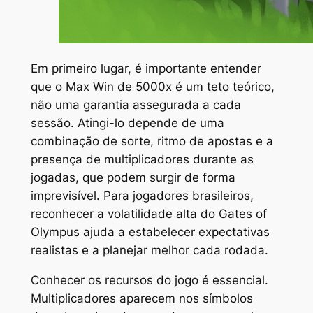
Em primeiro lugar, é importante entender
que o Max Win de 5000x é um teto teórico,
não uma garantia assegurada a cada
sessão. Atingi-lo depende de uma
combinação de sorte, ritmo de apostas e a
presença de multiplicadores durante as
jogadas, que podem surgir de forma
imprevisível. Para jogadores brasileiros,
reconhecer a volatilidade alta do Gates of
Olympus ajuda a estabelecer expectativas
realistas e a planejar melhor cada rodada.
Conhecer os recursos do jogo é essencial.
Multiplicadores aparecem nos símbolos