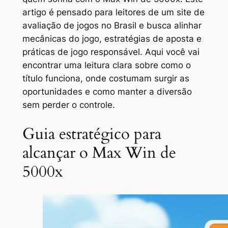
artigo é pensado para leitores de um site de
avaliação de jogos no Brasil e busca alinhar
mecânicas do jogo, estratégias de aposta e
práticas de jogo responsável. Aqui você vai
encontrar uma leitura clara sobre como o
título funciona, onde costumam surgir as
oportunidades e como manter a diversão
sem perder o controle.
Guia estratégico para
alcançar o Max Win de
5000x