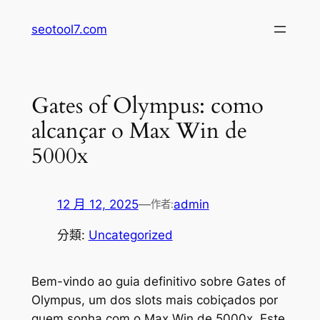
跳
seotool7.com
至
主
要
內
Gates of Olympus: como
容
alcançar o Max Win de
5000x
12 月 12, 2025
—
admin
作者:
分類:
Uncategorized
Bem-vindo ao guia definitivo sobre Gates of
Olympus, um dos slots mais cobiçados por
quem sonha com o Max Win de 5000x. Este