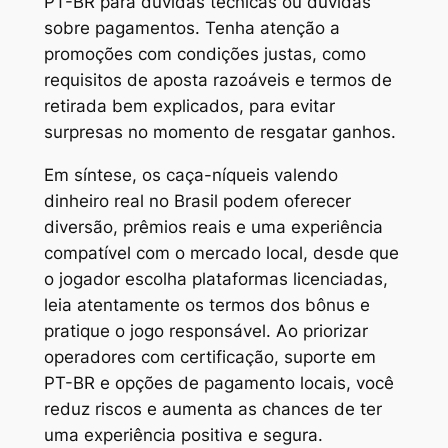
PT-BR para dúvidas técnicas ou dúvidas
sobre pagamentos. Tenha atenção a
promoções com condições justas, como
requisitos de aposta razoáveis e termos de
retirada bem explicados, para evitar
surpresas no momento de resgatar ganhos.
Em síntese, os caça-níqueis valendo
dinheiro real no Brasil podem oferecer
diversão, prêmios reais e uma experiência
compatível com o mercado local, desde que
o jogador escolha plataformas licenciadas,
leia atentamente os termos dos bônus e
pratique o jogo responsável. Ao priorizar
operadores com certificação, suporte em
PT-BR e opções de pagamento locais, você
reduz riscos e aumenta as chances de ter
uma experiência positiva e segura.