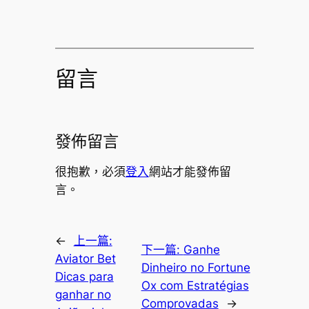
留言
發佈留言
很抱歉，必須
登入
網站才能發佈留
言。
←
上一篇:
下一篇:
Ganhe
Aviator Bet
Dinheiro no Fortune
Dicas para
Ox com Estratégias
ganhar no
Comprovadas
→