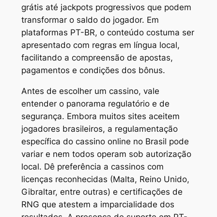
grátis até jackpots progressivos que podem
transformar o saldo do jogador. Em
plataformas PT-BR, o conteúdo costuma ser
apresentado com regras em língua local,
facilitando a compreensão de apostas,
pagamentos e condições dos bônus.
Antes de escolher um cassino, vale
entender o panorama regulatório e de
segurança. Embora muitos sites aceitem
jogadores brasileiros, a regulamentação
específica do cassino online no Brasil pode
variar e nem todos operam sob autorização
local. Dê preferência a cassinos com
licenças reconhecidas (Malta, Reino Unido,
Gibraltar, entre outras) e certificações de
RNG que atestem a imparcialidade dos