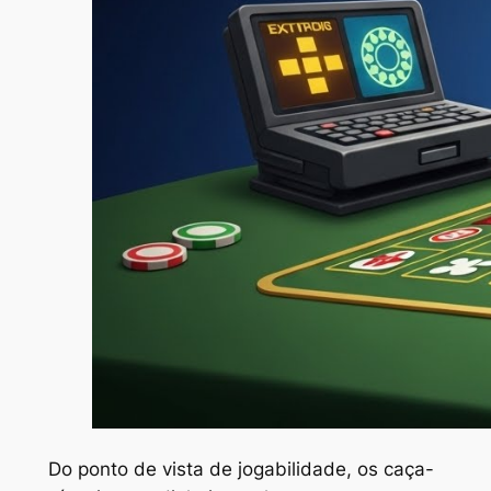
Do ponto de vista de jogabilidade, os caça-