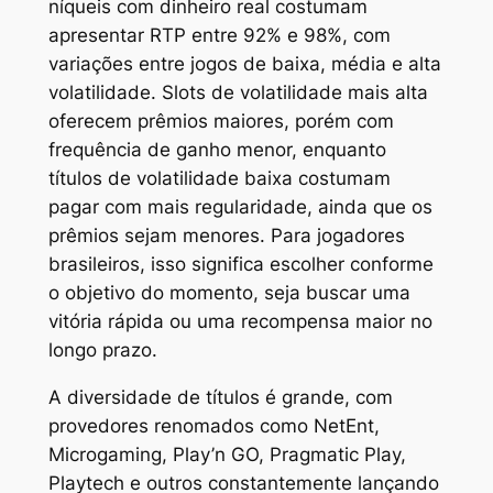
níqueis com dinheiro real costumam
apresentar RTP entre 92% e 98%, com
variações entre jogos de baixa, média e alta
volatilidade. Slots de volatilidade mais alta
oferecem prêmios maiores, porém com
frequência de ganho menor, enquanto
títulos de volatilidade baixa costumam
pagar com mais regularidade, ainda que os
prêmios sejam menores. Para jogadores
brasileiros, isso significa escolher conforme
o objetivo do momento, seja buscar uma
vitória rápida ou uma recompensa maior no
longo prazo.
A diversidade de títulos é grande, com
provedores renomados como NetEnt,
Microgaming, Play’n GO, Pragmatic Play,
Playtech e outros constantemente lançando