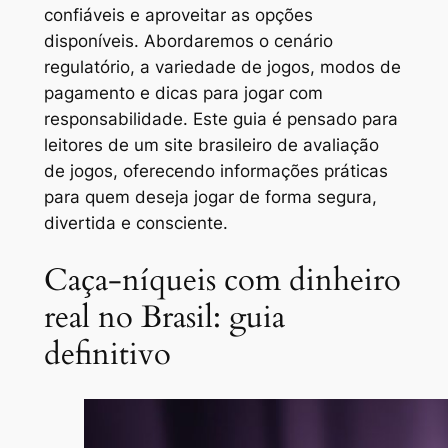
confiáveis e aproveitar as opções
disponíveis. Abordaremos o cenário
regulatório, a variedade de jogos, modos de
pagamento e dicas para jogar com
responsabilidade. Este guia é pensado para
leitores de um site brasileiro de avaliação
de jogos, oferecendo informações práticas
para quem deseja jogar de forma segura,
divertida e consciente.
Caça-níqueis com dinheiro
real no Brasil: guia
definitivo