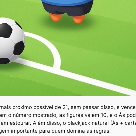
mais próximo possível de 21, sem passar disso, e vencer
alem o número mostrado, as figuras valem 10, e o Ás p
em estourar. Além disso, o blackjack natural (Ás + cart
gem importante para quem domina as regras.