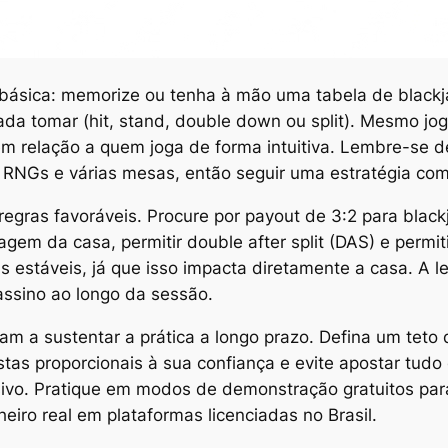
básica: memorize ou tenha à mão uma tabela de blackja
gada tomar (hit, stand, double down ou split). Mesmo jo
 relação a quem joga de forma intuitiva. Lembre-se d
ve RNGs e várias mesas, então seguir uma estratégia co
regras favoráveis. Procure por payout de 3:2 para black
m da casa, permitir double after split (DAS) e permitir
stáveis, já que isso impacta diretamente a casa. A lei
ssino ao longo da sessão.
m a sustentar a prática a longo prazo. Defina um teto 
stas proporcionais à sua confiança e evite apostar tu
sivo. Pratique em modos de demonstração gratuitos par
heiro real em plataformas licenciadas no Brasil.