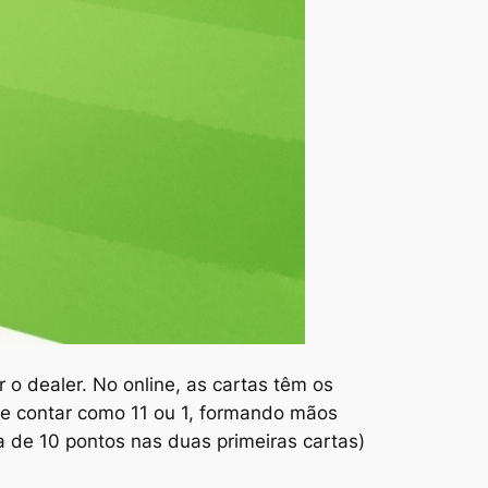
 o dealer. No online, as cartas têm os
ode contar como 11 ou 1, formando mãos
a de 10 pontos nas duas primeiras cartas)