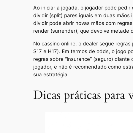
Ao iniciar a jogada, o jogador pode pedir
dividir (split) pares iguais em duas mãos
dividir pode abrir novas mãos com regras
render (surrender), que devolve metade d
No cassino online, o dealer segue regra
S17 e H17). Em termos de odds, o jogo po
regras sobre “insurance” (seguro) diante
jogador, e não é recomendado como estra
sua estratégia.
Dicas práticas para