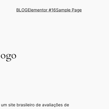
BLOG
Elementor #16
Sample Page
Jogo
um site brasileiro de avaliações de