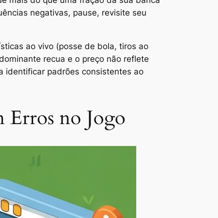
ncias negativas, pause, revisite seu
ticas ao vivo (posse de bola, tiros ao
 dominante recua e o preço não reflete
 identificar padrões consistentes ao
m Erros no Jogo