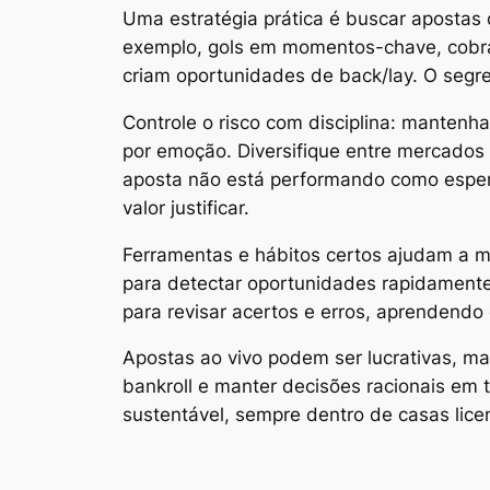
Uma estratégia prática é buscar apostas
exemplo, gols em momentos-chave, cobr
criam oportunidades de back/lay. O segre
Controle o risco com disciplina: mantenha 
por emoção. Diversifique entre mercados
aposta não está performando como espera
valor justificar.
Ferramentas e hábitos certos ajudam a ma
para detectar oportunidades rapidamente 
para revisar acertos e erros, aprendend
Apostas ao vivo podem ser lucrativas, ma
bankroll e manter decisões racionais em 
sustentável, sempre dentro de casas lic