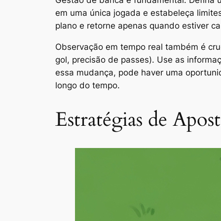
em uma única jogada e estabeleça limite
plano e retorne apenas quando estiver ca
Observação em tempo real também é crucial
gol, precisão de passes). Use as informa
essa mudança, pode haver uma oportunidad
longo do tempo.
Estratégias de Apos