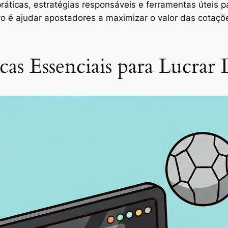
práticas, estratégias responsáveis e ferramentas úteis
vo é ajudar apostadores a maximizar o valor das cotaçõ
cas Essenciais para Lucrar