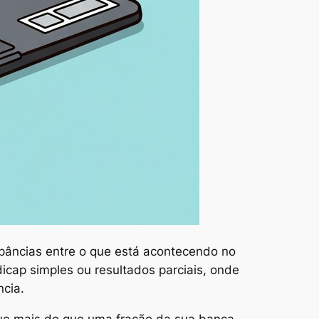
epâncias entre o que está acontecendo no
icap simples ou resultados parciais, onde
ncia.
que mais do que uma fração da sua banca