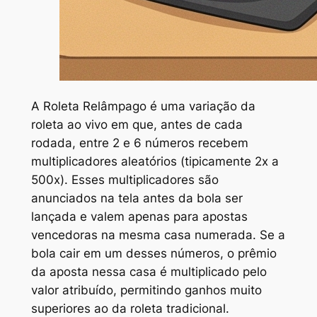
A Roleta Relâmpago é uma variação da
roleta ao vivo em que, antes de cada
rodada, entre 2 e 6 números recebem
multiplicadores aleatórios (tipicamente 2x a
500x). Esses multiplicadores são
anunciados na tela antes da bola ser
lançada e valem apenas para apostas
vencedoras na mesma casa numerada. Se a
bola cair em um desses números, o prêmio
da aposta nessa casa é multiplicado pelo
valor atribuído, permitindo ganhos muito
superiores ao da roleta tradicional.