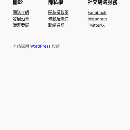
關於
隱私權
社交網路服務
團隊介紹
隱私權政策
Facebook
發展沿革
條款及條件
Instagram
職涯發展
聯絡資訊
Twitter/X
本站採用
WordPress
設計