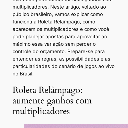
multiplicadores. Neste artigo, voltado ao
público brasileiro, vamos explicar como
funciona a Roleta Relâmpago, como
aparecem os multiplicadores e como você
pode planejar apostas para aproveitar ao
máximo essa variação sem perder o
controle do orçamento. Prepare-se para
entender as regras, as possibilidades e as
particularidades do cenário de jogos ao vivo
no Brasil.
Roleta Relâmpago:
aumente ganhos com
multiplicadores