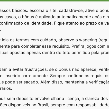
assos básicos: escolha o site, cadastre-se, ative o bô
 casos, o bônus é aplicado automaticamente após o reg
confirmação de identidade. Fique atento ao prazo de v
.
 leia os termos com cuidado, observe o wagering (requis
te para completar esse requisito. Prefira jogos com m
 suas apostas apenas dentro do teto permitido pela p
am a evitar frustrações: se o bônus não aparece, verifi
foi inserido corretamente. Sempre confirme os requisi
ue pode ser sacado. Além disso, mantenha a verificação
ários.
s sem depósito envolve olhar a licença, a clareza dos
ções disponíveis no Brasil, sempre com responsabilidad