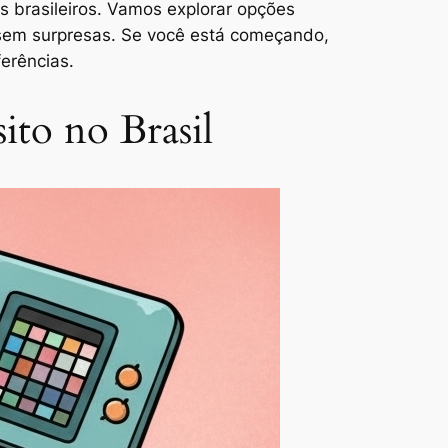
s brasileiros. Vamos explorar opções
r sem surpresas. Se você está começando,
erências.
ito no Brasil