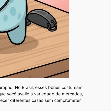
próprio. No Brasil, esses bônus costumam
o que você avalie a variedade de mercados,
nhecer diferentes casas sem comprometer