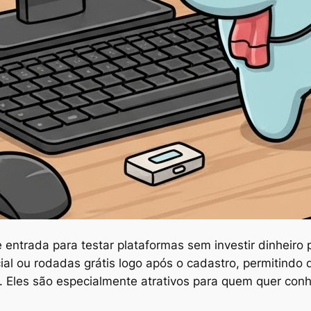
ntrada para testar plataformas sem investir dinheiro 
cial ou rodadas grátis logo após o cadastro, permitind
el. Eles são especialmente atrativos para quem quer co