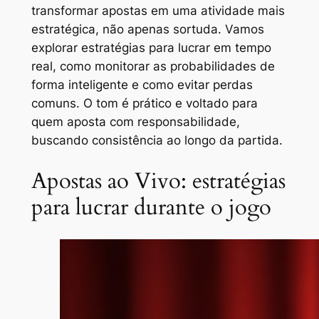
transformar apostas em uma atividade mais
estratégica, não apenas sortuda. Vamos
explorar estratégias para lucrar em tempo
real, como monitorar as probabilidades de
forma inteligente e como evitar perdas
comuns. O tom é prático e voltado para
quem aposta com responsabilidade,
buscando consistência ao longo da partida.
Apostas ao Vivo: estratégias
para lucrar durante o jogo