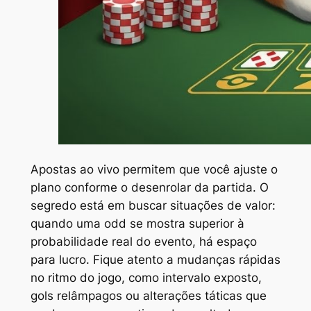
Apostas ao vivo permitem que você ajuste o
plano conforme o desenrolar da partida. O
segredo está em buscar situações de valor:
quando uma odd se mostra superior à
probabilidade real do evento, há espaço
para lucro. Fique atento a mudanças rápidas
no ritmo do jogo, como intervalo exposto,
gols relâmpagos ou alterações táticas que