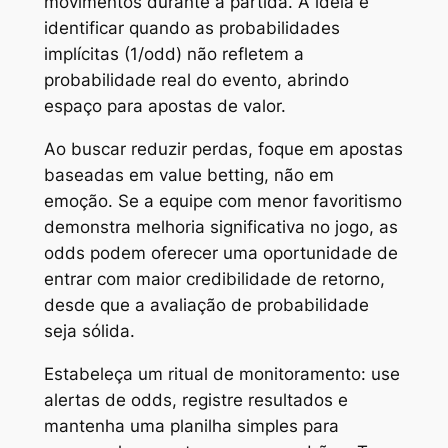
movimentos durante a partida. A ideia é
identificar quando as probabilidades
implícitas (1/odd) não refletem a
probabilidade real do evento, abrindo
espaço para apostas de valor.
Ao buscar reduzir perdas, foque em apostas
baseadas em value betting, não em
emoção. Se a equipe com menor favoritismo
demonstra melhoria significativa no jogo, as
odds podem oferecer uma oportunidade de
entrar com maior credibilidade de retorno,
desde que a avaliação de probabilidade
seja sólida.
Estabeleça um ritual de monitoramento: use
alertas de odds, registre resultados e
mantenha uma planilha simples para