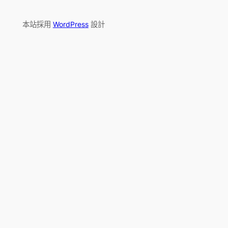
本站採用
WordPress
設計