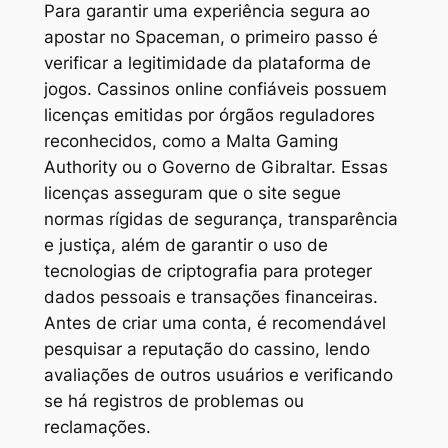
Para garantir uma experiência segura ao
apostar no Spaceman, o primeiro passo é
verificar a legitimidade da plataforma de
jogos. Cassinos online confiáveis possuem
licenças emitidas por órgãos reguladores
reconhecidos, como a Malta Gaming
Authority ou o Governo de Gibraltar. Essas
licenças asseguram que o site segue
normas rígidas de segurança, transparência
e justiça, além de garantir o uso de
tecnologias de criptografia para proteger
dados pessoais e transações financeiras.
Antes de criar uma conta, é recomendável
pesquisar a reputação do cassino, lendo
avaliações de outros usuários e verificando
se há registros de problemas ou
reclamações.