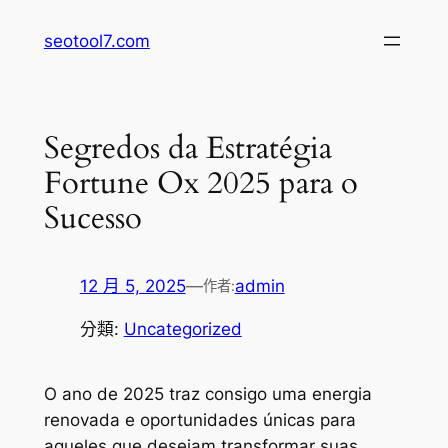
跳
seotool7.com
至
主
要
內
Segredos da Estratégia
容
Fortune Ox 2025 para o
Sucesso
12 月 5, 2025
—
admin
作者:
分類:
Uncategorized
O ano de 2025 traz consigo uma energia
renovada e oportunidades únicas para
aqueles que desejam transformar suas