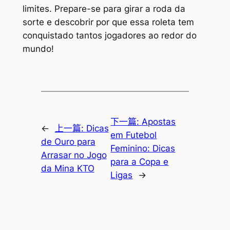
limites. Prepare-se para girar a roda da
sorte e descobrir por que essa roleta tem
conquistado tantos jogadores ao redor do
mundo!
下一篇:
Apostas
←
上一篇:
Dicas
em Futebol
de Ouro para
Feminino: Dicas
Arrasar no Jogo
para a Copa e
da Mina KTO
Ligas
→