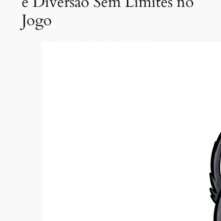
e Diversão Sem Limites no
Jogo