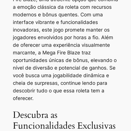
a emoção clássica da roleta com recursos
modernos e bônus quentes. Com uma
interface vibrante e funcionalidades
inovadoras, este jogo promete manter os
jogadores envolvidos por horas a fio. Além
de oferecer uma experiência visualmente
marcante, a Mega Fire Blaze traz
oportunidades únicas de bônus, elevando o
nível de diversão e potencial de ganhos. Se
você busca uma jogabilidade dinâmica e
cheia de surpresas, continue lendo para
descobrir tudo o que essa roleta tem a
oferecer.
Descubra as
Funcionalidades Exclusivas