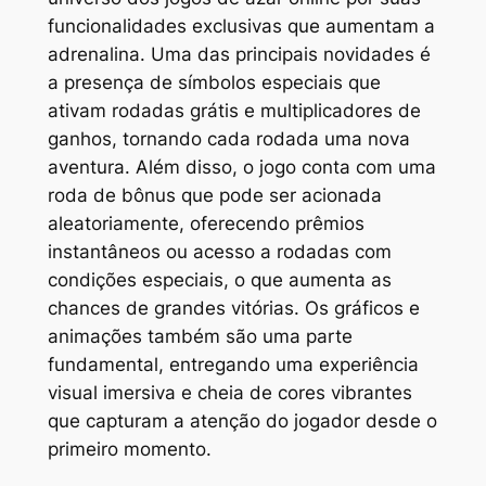
funcionalidades exclusivas que aumentam a
adrenalina. Uma das principais novidades é
a presença de símbolos especiais que
ativam rodadas grátis e multiplicadores de
ganhos, tornando cada rodada uma nova
aventura. Além disso, o jogo conta com uma
roda de bônus que pode ser acionada
aleatoriamente, oferecendo prêmios
instantâneos ou acesso a rodadas com
condições especiais, o que aumenta as
chances de grandes vitórias. Os gráficos e
animações também são uma parte
fundamental, entregando uma experiência
visual imersiva e cheia de cores vibrantes
que capturam a atenção do jogador desde o
primeiro momento.