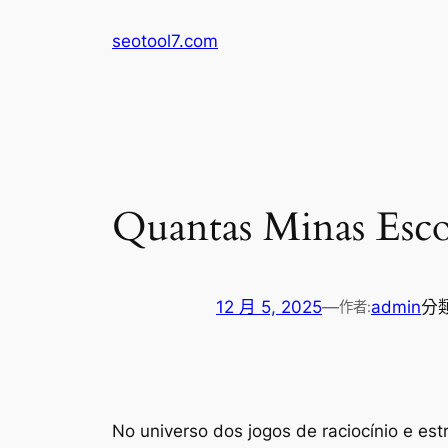
跳
seotool7.com
至
主
要
內
容
Quantas Minas Esco
12 月 5, 2025
—
admin
分
作者:
No universo dos jogos de raciocínio e es