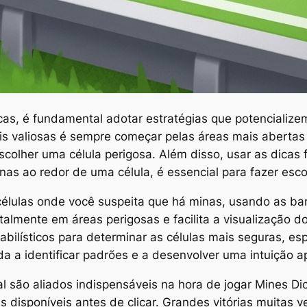
cas, é fundamental adotar estratégias que potencializem
is valiosas é sempre começar pelas áreas mais aberta
escolher uma célula perigosa. Além disso, usar as dicas 
as ao redor de uma célula, é essencial para fazer es
células onde você suspeita que há minas, usando as ba
entalmente em áreas perigosas e facilita a visualização d
babilísticos para determinar as células mais seguras, e
da a identificar padrões e a desenvolver uma intuição 
al são aliados indispensáveis na hora de jogar Mines Di
s disponíveis antes de clicar. Grandes vitórias muita