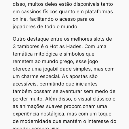
disso, muitos deles estão disponíveis tanto
em cassinos físicos quanto em plataformas
online, facilitando o acesso para os
jogadores de todo o mundo.
Outro destaque entre os melhores slots de
3 tambores é o
Hot as Hades
. Com uma
temática mitológica e símbolos que
remetem ao mundo grego, esse jogo
oferece uma jogabilidade simples, mas com
um charme especial. As apostas são
acessíveis, permitindo que iniciantes
também possam se aventurar sem medo de
perder muito. Além disso, o visual clássico e
as animações suaves proporcionam uma
experiência nostálgica, mas com um toque
de modernidade que mantém o interesse do
jogador sempre vivo.