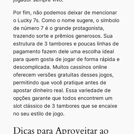
Por fim, não podemos deixar de mencionar
o
Lucky 7s
. Como o nome sugere, o símbolo
de número 7 é o grande protagonista,
trazendo sorte e prêmios generosos. Sua
estrutura de 3 tambores e poucas linhas de
pagamento fazem dele uma escolha ideal
para quem gosta de jogar de forma rápida e
descomplicada. Muitos cassinos online
oferecem versões gratuitas desses jogos,
permitindo que você pratique antes de
apostar dinheiro real. Essa variedade de
opções garante que todos encontrem um
slot clássico de 3 tambores que se encaixe
no seu estilo de jogo.
Dicas para Aproveitar ao