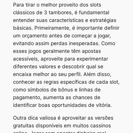
Para tirar o melhor proveito dos slots
clássicos de 3 tambores, é fundamental
entender suas características e estratégias
básicas. Primeiramente, é importante definir
um orçamento antes de começar a jogar,
evitando assim perdas inesperadas. Como
esses jogos geralmente têm apostas
acessíveis, aproveite para experimentar
diferentes valores e descobrir qual se
encaixa melhor ao seu perfil. Além disso,
conhecer as regras específicas de cada slot,
como símbolos de bônus e linhas de
pagamento, aumenta as chances de
identificar boas oportunidades de vitória.
Outra dica valiosa é aproveitar as versões
gratuitas disponíveis em muitos cassinos