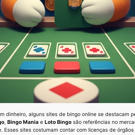
 dinheiro, alguns sites de bingo online se destacam p
go
,
Bingo Mania
e
Loto Bingo
são referências no merca
e. Esses sites costumam contar com licenças de órgãos