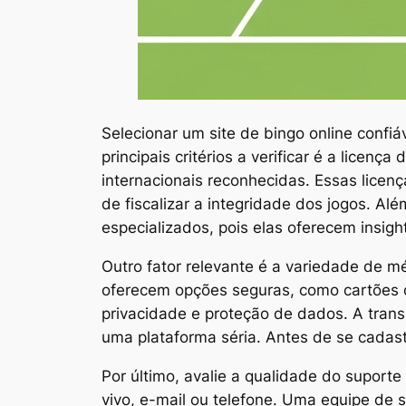
Selecionar um site de bingo online confiá
principais critérios a verificar é a lice
internacionais reconhecidas. Essas lice
de fiscalizar a integridade dos jogos. Al
especializados, pois elas oferecem insig
Outro fator relevante é a variedade de m
oferecem opções seguras, como cartões de 
privacidade e proteção de dados. A trans
uma plataforma séria. Antes de se cadast
Por último, avalie a qualidade do suporte 
vivo, e-mail ou telefone. Uma equipe de s