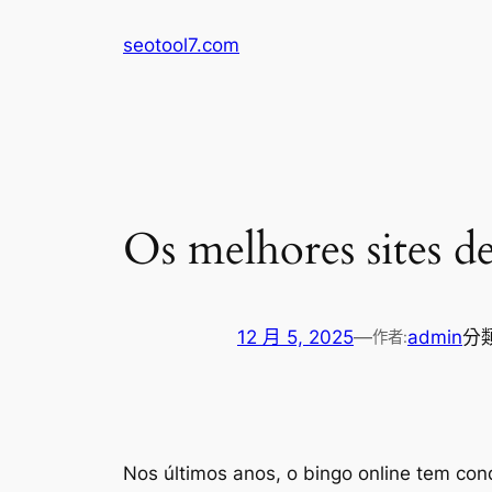
跳
seotool7.com
至
主
要
內
容
Os melhores sites d
12 月 5, 2025
—
admin
分
作者:
Nos últimos anos, o bingo online tem con