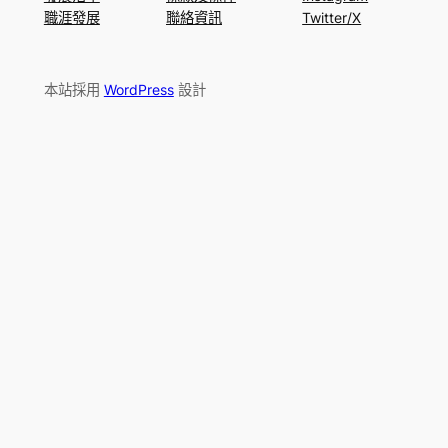
職涯發展
聯絡資訊
Twitter/X
本站採用
WordPress
設計