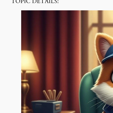
TOPIC DETAILS: