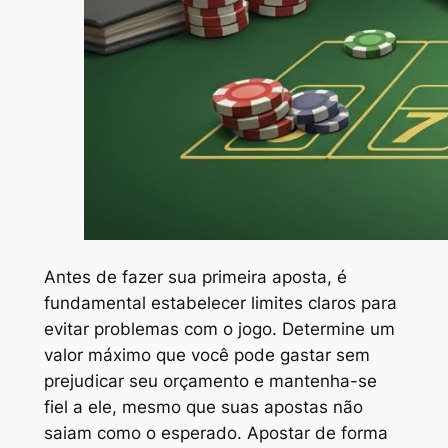
Antes de fazer sua primeira aposta, é
fundamental estabelecer limites claros para
evitar problemas com o jogo. Determine um
valor máximo que você pode gastar sem
prejudicar seu orçamento e mantenha-se
fiel a ele, mesmo que suas apostas não
saiam como o esperado. Apostar de forma