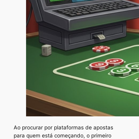
Ao procurar por plataformas de apostas
para quem está começando, o primeiro