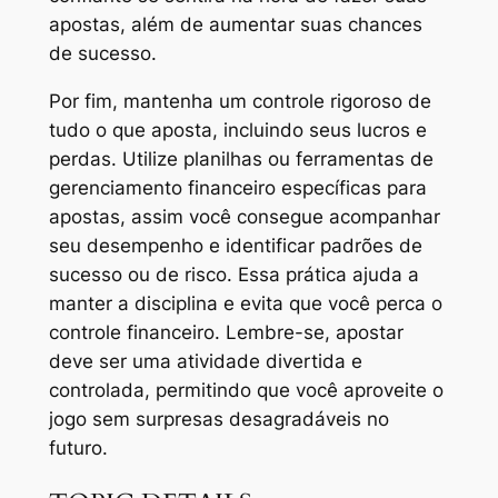
apostas, além de aumentar suas chances
de sucesso.
Por fim, mantenha um controle rigoroso de
tudo o que aposta, incluindo seus lucros e
perdas. Utilize planilhas ou ferramentas de
gerenciamento financeiro específicas para
apostas, assim você consegue acompanhar
seu desempenho e identificar padrões de
sucesso ou de risco. Essa prática ajuda a
manter a disciplina e evita que você perca o
controle financeiro. Lembre-se, apostar
deve ser uma atividade divertida e
controlada, permitindo que você aproveite o
jogo sem surpresas desagradáveis no
futuro.