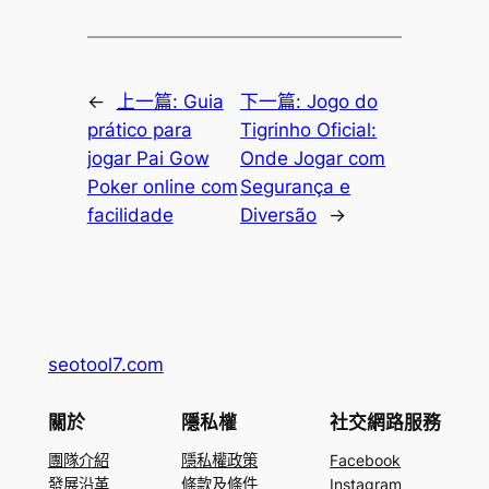
←
上一篇:
Guia
下一篇:
Jogo do
prático para
Tigrinho Oficial:
jogar Pai Gow
Onde Jogar com
Poker online com
Segurança e
facilidade
Diversão
→
seotool7.com
關於
隱私權
社交網路服務
團隊介紹
隱私權政策
Facebook
發展沿革
條款及條件
Instagram