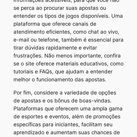
informações acessíveis, para que você não
se perca ao procurar suas apostas ou
entender os tipos de jogos disponíveis. Uma
plataforma que oferece canais de
atendimento eficientes, como chat ao vivo,
e-mail ou telefone, também é essencial para
tirar dúvidas rapidamente e evitar
frustrações. Não menos importante, confira
se o site oferece materiais educativos, como
tutoriais e FAQs, que ajudam a entender
melhor o funcionamento das apostas.
Por fim, considere a variedade de opções
de apostas e os bônus de boas-vindas.
Plataformas que oferecem uma ampla gama
de esportes e eventos, além de promoções
específicas para iniciantes, facilitam seu
aprendizado e aumentam suas chances de