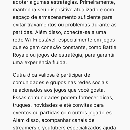
adotar algumas estratégias. Primeiramente,
mantenha seu dispositivo atualizado e com
espaço de armazenamento suficiente para
evitar travamentos ou problemas durante as
partidas. Além disso, conecte-se a uma
rede Wi-Fi estável, especialmente em jogos
que exigem conexão constante, como Battle
Royale ou jogos de estratégia, para garantir
uma experiência fluida.
Outra dica valiosa é participar de
comunidades e grupos nas redes sociais
relacionados aos jogos que você gosta.
Essas comunidades podem fornecer dicas,
truques, novidades e até convites para
eventos ou partidas com outros jogadores.
Além disso, acompanhar canais de
streamers e youtubers especializados ajuda