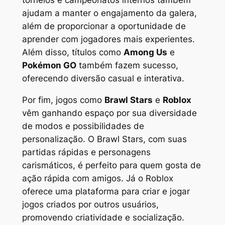
torneios e campeonatos internos também
ajudam a manter o engajamento da galera,
além de proporcionar a oportunidade de
aprender com jogadores mais experientes.
Além disso, títulos como
Among Us
e
Pokémon GO
também fazem sucesso,
oferecendo diversão casual e interativa.
Por fim, jogos como
Brawl Stars
e
Roblox
vêm ganhando espaço por sua diversidade
de modos e possibilidades de
personalização. O Brawl Stars, com suas
partidas rápidas e personagens
carismáticos, é perfeito para quem gosta de
ação rápida com amigos. Já o Roblox
oferece uma plataforma para criar e jogar
jogos criados por outros usuários,
promovendo criatividade e socialização.