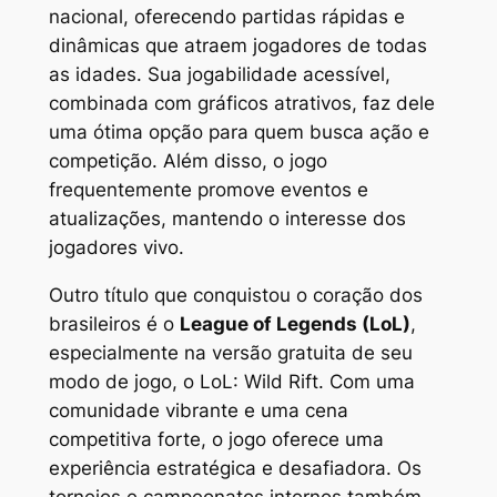
nacional, oferecendo partidas rápidas e
dinâmicas que atraem jogadores de todas
as idades. Sua jogabilidade acessível,
combinada com gráficos atrativos, faz dele
uma ótima opção para quem busca ação e
competição. Além disso, o jogo
frequentemente promove eventos e
atualizações, mantendo o interesse dos
jogadores vivo.
Outro título que conquistou o coração dos
brasileiros é o
League of Legends (LoL)
,
especialmente na versão gratuita de seu
modo de jogo, o
LoL: Wild Rift
. Com uma
comunidade vibrante e uma cena
competitiva forte, o jogo oferece uma
experiência estratégica e desafiadora. Os